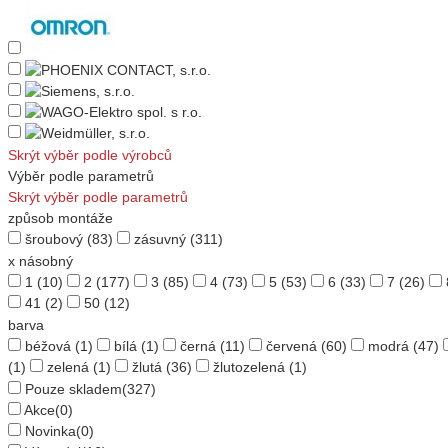
Skrýt výběr podle výrobců
Výběr podle parametrů
Skrýt výběr podle parametrů
způsob montáže
šroubový
(83)
zásuvný
(311)
x násobný
1
(10)
2
(177)
3
(85)
4
(73)
5
(53)
6
(33)
7
(26)
41
(2)
50
(12)
barva
béžová
(1)
bílá
(1)
černá
(11)
červená
(60)
modrá
(47)
(1)
zelená
(1)
žlutá
(36)
žlutozelená
(1)
Pouze skladem
(327)
Akce
(0)
Novinka
(0)