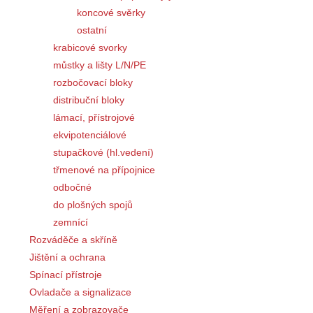
koncové svěrky
ostatní
krabicové svorky
můstky a lišty L/N/PE
rozbočovací bloky
distribuční bloky
lámací, přístrojové
ekvipotenciálové
stupačkové (hl.vedení)
třmenové na přípojnice
odbočné
do plošných spojů
zemnící
Rozváděče a skříně
Jištění a ochrana
Spínací přístroje
Ovladače a signalizace
Měření a zobrazovače