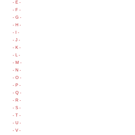
- E -
- F -
- G -
- H -
- I -
- J -
- K -
- L -
- M -
- N -
- O -
- P -
- Q -
- R -
- S -
- T -
- U -
- V -