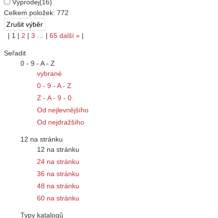
Výprodej
(16)
Celkem položek:
772
|
1
|
2
|
3
…
|
65
další
»
|
Seřadit
0 - 9 - A - Z
vybrané
0 - 9 - A - Z
Z - A - 9 - 0
Od nejlevnějšího
Od nejdražšího
12 na stránku
12 na stránku
24 na stránku
36 na stránku
48 na stránku
60 na stránku
Typy katalogů