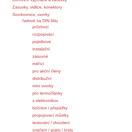
Zásuvky, vidlice, konektory
Svorkovnice, svorky
řadové na DIN lištu
průchozí
rozpojovací
pojistkové
instalační
zásuvné
měřící
pro akční členy
distribuční
mini svorky
pro termočlánky
s elektronikou
bočnice / přepážky
propojovací můstky
testování / zkoušení
značení / popis / kryty