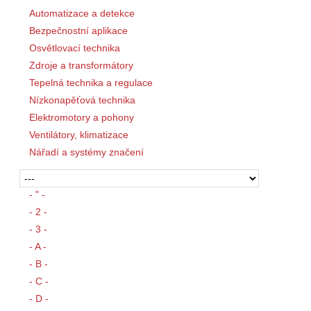
Automatizace a detekce
Bezpečnostní aplikace
Osvětlovací technika
Zdroje a transformátory
Tepelná technika a regulace
Nízkonapěťová technika
Elektromotory a pohony
Ventilátory, klimatizace
Nářadí a systémy značení
- " -
- 2 -
- 3 -
- A -
- B -
- C -
- D -