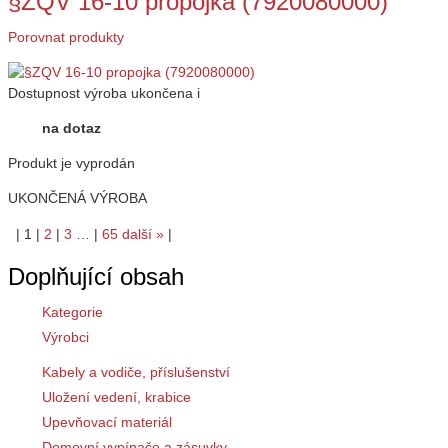
§ZQV 16-10 propojka (7920080000)
Porovnat produkty
Dostupnost
výroba ukončena
i
na dotaz
Produkt je vyprodán
UKONČENÁ VÝROBA
|
1
|
2
|
3
…
|
65
další
»
|
Doplňující obsah
Kategorie
Výrobci
Kabely a vodiče, příslušenství
Uložení vedení, krabice
Upevňovací materiál
Domovní vypínače a zásuvky