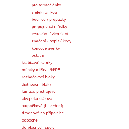
pro termočlánky
s elektronikou
bočnice / přepážky
propojovací můstky
testování / zkoušení
značení / popis / kryty
koncové svěrky
ostatní
krabicové svorky
můstky a lišty L/N/PE
rozbočovací bloky
distribuční bloky
lámací, přístrojové
ekvipotenciálové
stupačkové (hl.vedení)
třmenové na přípojnice
odbočné
do plošných spojů