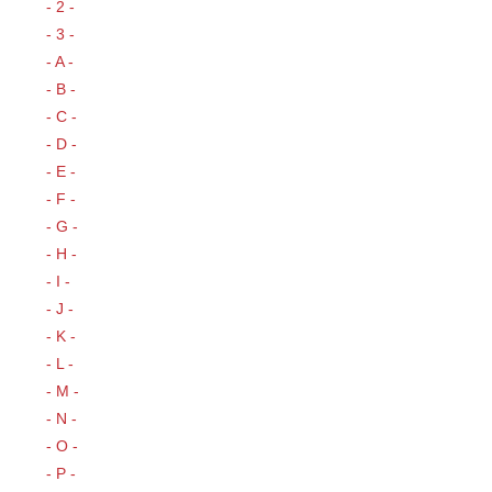
- 2 -
- 3 -
- A -
- B -
- C -
- D -
- E -
- F -
- G -
- H -
- I -
- J -
- K -
- L -
- M -
- N -
- O -
- P -