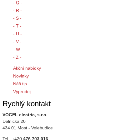
- Q -
- R -
- S -
- T -
- U -
- V -
- W -
- Z -
Akční nabídky
Novinky
Náš tip
Výprodej
Rychlý kontakt
VOGEL electric, s.r.o.
Dělnická 20
434 01 Most - Velebudice
Tel.: +420
476 703 016