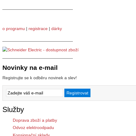
_____________________________
o programu
|
registrace
|
dárky
_____________________________
_____________________________
Novinky na e-mail
Registrujte se k odběru novinek a slev!
Služby
Doprava zboží a platby
Odvoz elektroodpadu
Konsignační sklady