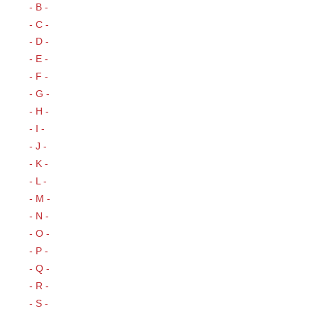
- B -
- C -
- D -
- E -
- F -
- G -
- H -
- I -
- J -
- K -
- L -
- M -
- N -
- O -
- P -
- Q -
- R -
- S -