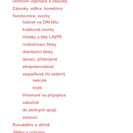
Domovní vypínače a zásuvky
Zásuvky, vidlice, konektory
Svorkovnice, svorky
řadové na DIN lištu
krabicové svorky
můstky a lišty L/N/PE
rozbočovací bloky
distribuční bloky
lámací, přístrojové
ekvipotenciálové
stupačkové (hl.vedení)
nekryté
kryté
třmenové na přípojnice
odbočné
do plošných spojů
zemnící
Rozváděče a skříně
Jištění a ochrana