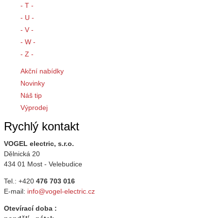
- T -
- U -
- V -
- W -
- Z -
Akční nabídky
Novinky
Náš tip
Výprodej
Rychlý kontakt
VOGEL electric, s.r.o.
Dělnická 20
434 01 Most - Velebudice
Tel.: +420
476 703 016
E-mail:
info@vogel-electric.cz
Otevírací doba :