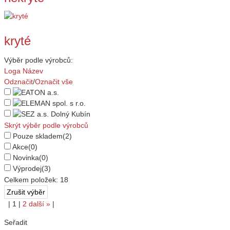
kryté
Výběr podle výrobců:
Loga
Název
Odznačit
/
Označit vše
Skrýt výběr podle výrobců
Pouze skladem
(2)
Akce
(0)
Novinka
(0)
Výprodej
(3)
Celkem položek:
18
|
1
|
2
další
»
|
Seřadit