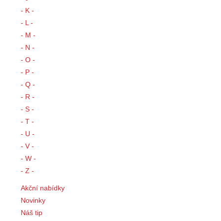
- K -
- L -
- M -
- N -
- O -
- P -
- Q -
- R -
- S -
- T -
- U -
- V -
- W -
- Z -
Akční nabídky
Novinky
Náš tip