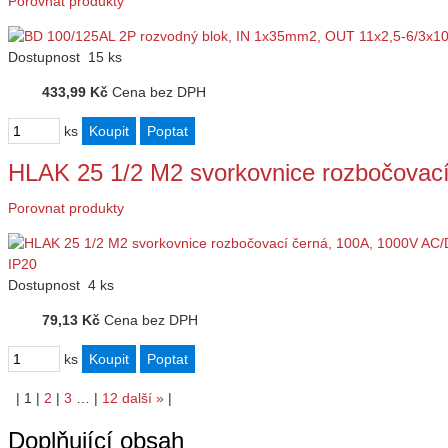
Porovnat produkty
Dostupnost
15 ks
433,99 Kč
Cena bez DPH
ks
HLAK 25 1/2 M2 svorkovnice rozbočovac
Porovnat produkty
Dostupnost
4 ks
79,13 Kč
Cena bez DPH
ks
|
1
|
2
|
3
…
|
12
další
»
|
Doplňující obsah