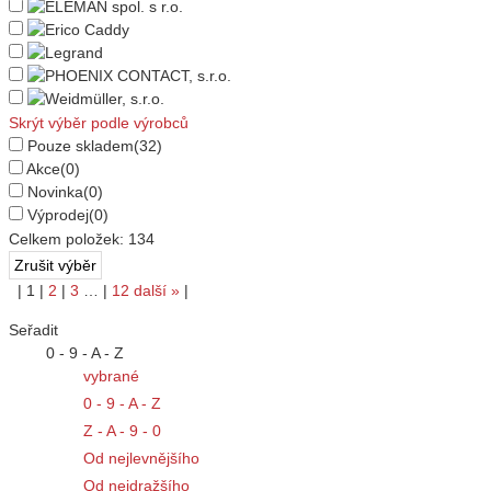
Skrýt výběr podle výrobců
Pouze skladem
(32)
Akce
(0)
Novinka
(0)
Výprodej
(0)
Celkem položek:
134
|
1
|
2
|
3
…
|
12
další
»
|
Seřadit
0 - 9 - A - Z
vybrané
0 - 9 - A - Z
Z - A - 9 - 0
Od nejlevnějšího
Od nejdražšího