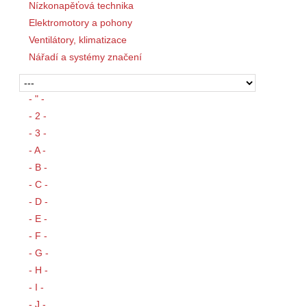
Nízkonapěťová technika
Elektromotory a pohony
Ventilátory, klimatizace
Nářadí a systémy značení
- " -
- 2 -
- 3 -
- A -
- B -
- C -
- D -
- E -
- F -
- G -
- H -
- I -
- J -