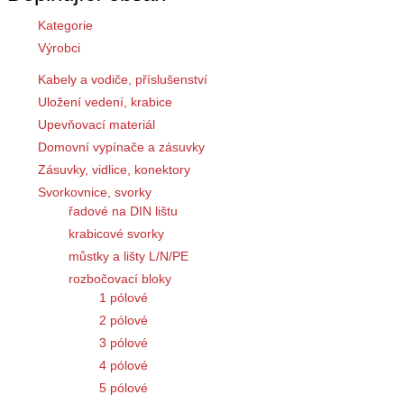
Kategorie
Výrobci
Kabely a vodiče, příslušenství
Uložení vedení, krabice
Upevňovací materiál
Domovní vypínače a zásuvky
Zásuvky, vidlice, konektory
Svorkovnice, svorky
řadové na DIN lištu
krabicové svorky
můstky a lišty L/N/PE
rozbočovací bloky
1 pólové
2 pólové
3 pólové
4 pólové
5 pólové