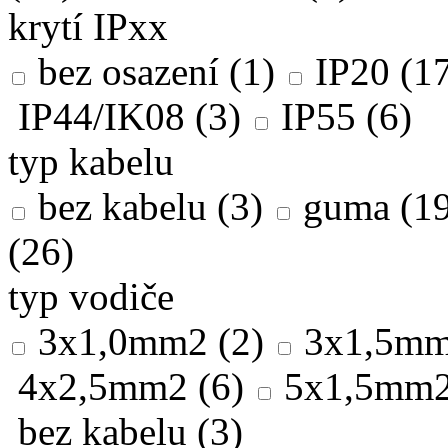
krytí IPxx
bez osazení
(1)
IP20
(17
IP44/IK08
(3)
IP55
(6)
typ kabelu
bez kabelu
(3)
guma
(19
(26)
typ vodiče
3x1,0mm2
(2)
3x1,5m
4x2,5mm2
(6)
5x1,5mm
bez kabelu
(3)