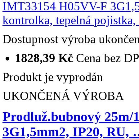
Dostupnost
výroba ukonče
1828,39 Kč
Cena bez D
Produkt je vyprodán
UKONČENÁ VÝROBA
Prodluž.bubnový 25m
3G1,5mm2, IP20, RU, 