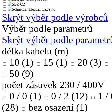
Skrýt výběr podle výrobců
Výběr podle parametrů
Skrýt výběr podle parametr
délka kabelu (m)
10
(1)
15
(1)
20
(3)
50
(9)
počet zásuvek 230 / 400V
0 / 0
(1)
0 / 2
(12)
1 /
(28)
bez osazení
(1)