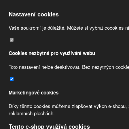
Nastavení cookies
Vaše soukromí je důležité. Můžete si vybrat coookies n
Přeskočit na hlavní obsah
/
Přeskočit na doplňující obsah
Obchodní podmínky
Registrace
O nás
Cookies nezbytné pro využívání webu
Kontakt
Toto nastavení nelze deaktivovat. Bez nezytných cooki
Marketingové cookies
Díky těmto cookies můžeme zlepšovat výkon e-shopu, zo
Zvolte měnu:
reklamních plochách.
Přihlásit uživatele
Tento e-shop využívá cookies