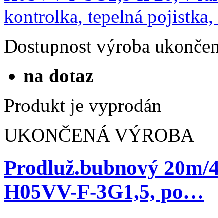
Dostupnost
výroba ukonče
na dotaz
Produkt je vyprodán
UKONČENÁ VÝROBA
Prodluž.bubnový 20m/
H05VV-F-3G1,5, po…