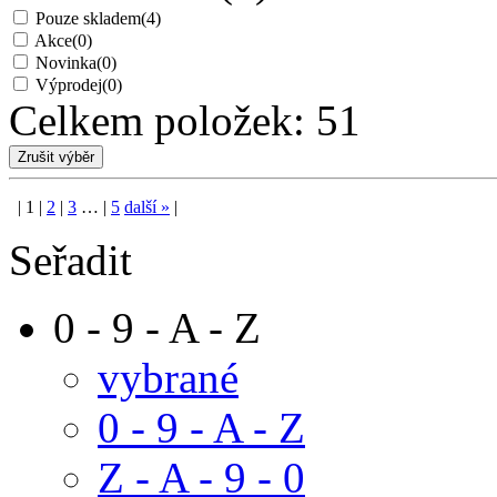
Pouze skladem
(4)
Akce
(0)
Novinka
(0)
Výprodej
(0)
Celkem položek:
51
|
1
|
2
|
3
…
|
5
další
»
|
Seřadit
0 - 9 - A - Z
vybrané
0 - 9 - A - Z
Z - A - 9 - 0