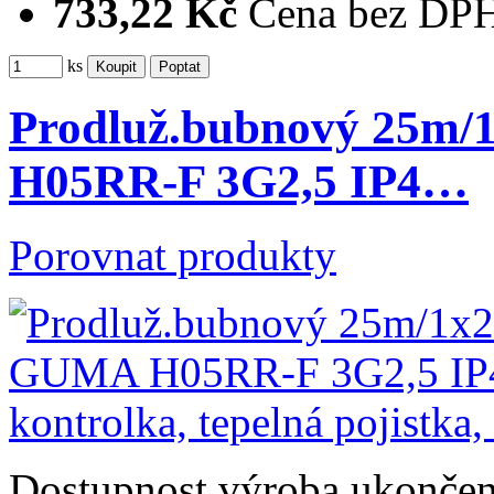
733,22 Kč
Cena bez DP
ks
Prodluž.bubnový 25m
H05RR-F 3G2,5 IP4…
Porovnat produkty
Dostupnost
výroba ukonče