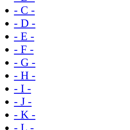
- C -
- D -
- E -
- F -
- G -
- H -
- I -
- J -
- K -
- L -