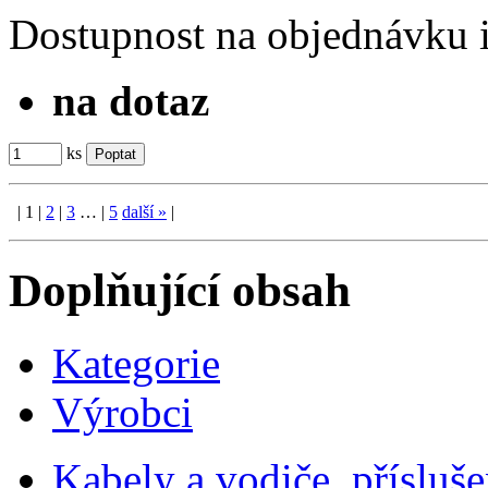
Dostupnost
na objednávku
na dotaz
ks
|
1
|
2
|
3
…
|
5
další
»
|
Doplňující obsah
Kategorie
Výrobci
Kabely a vodiče, přísluše