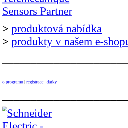
>
produktová nabídka
>
produkty v našem e-shop
______________________
o programu
|
registrace
|
dárky
______________________