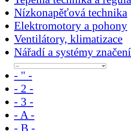
Nízkonapěťová technika
Elektromotory a pohony
Ventilátory, klimatizace
Nářadí a systémy značení
- " -
- 2 -
- 3 -
- A -
- B -