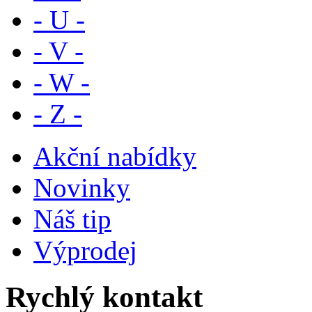
- U -
- V -
- W -
- Z -
Akční nabídky
Novinky
Náš tip
Výprodej
Rychlý kontakt