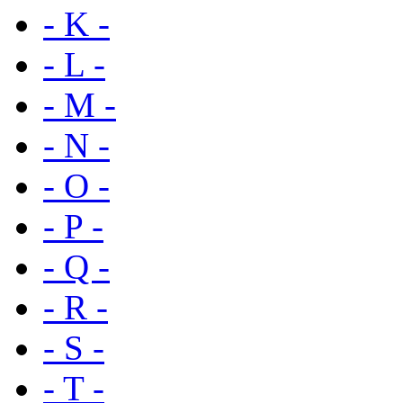
- K -
- L -
- M -
- N -
- O -
- P -
- Q -
- R -
- S -
- T -