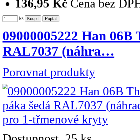
136,95 Kč
Cena bez DP
ks
09000005222 Han 06B T
RAL7037 (náhra…
Porovnat produkty
Dostupnost
25 ks