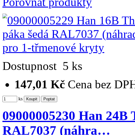
Porovnat produkty
Dostupnost
5 ks
147,01 Kč
Cena bez DP
ks
09000005230 Han 24B T
RAL7037 (náhra…