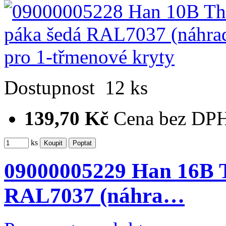
Dostupnost
12 ks
139,70 Kč
Cena bez DP
ks
09000005229 Han 16B T
RAL7037 (náhra…