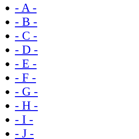
- A -
- B -
- C -
- D -
- E -
- F -
- G -
- H -
- I -
- J -