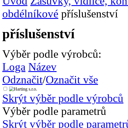
Úvod
Zásuvky, vidlice, ko
obdélníkové
příslušenství
příslušenství
Výběr podle výrobců:
Loga
Název
Odznačit
/
Označit vše
Skrýt výběr podle výrobců
Výběr podle parametrů
Skrýt výběr podle parametr