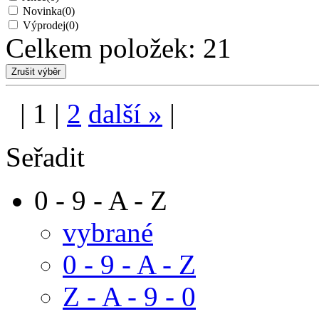
Novinka
(0)
Výprodej
(0)
Celkem položek:
21
|
1
|
2
další
»
|
Seřadit
0 - 9 - A - Z
vybrané
0 - 9 - A - Z
Z - A - 9 - 0