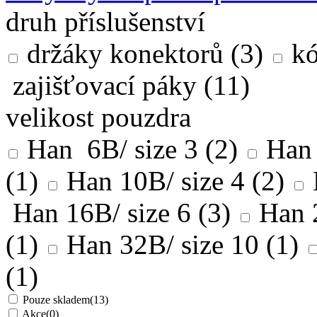
druh příslušenství
držáky konektorů
(3)
kó
zajišťovací páky
(11)
velikost pouzdra
Han 6B/ size 3
(2)
Han
(1)
Han 10B/ size 4
(2)
Han 16B/ size 6
(3)
Han 
(1)
Han 32B/ size 10
(1)
(1)
Pouze skladem
(13)
Akce
(0)