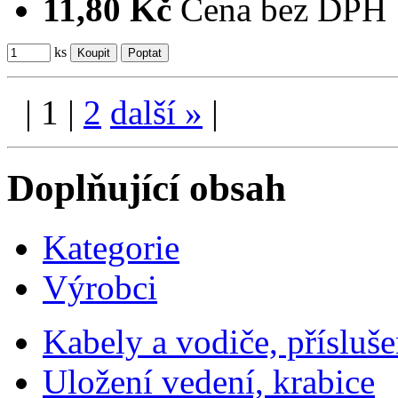
11,80 Kč
Cena bez DPH
ks
|
1
|
2
další
»
|
Doplňující obsah
Kategorie
Výrobci
Kabely a vodiče, přísluše
Uložení vedení, krabice