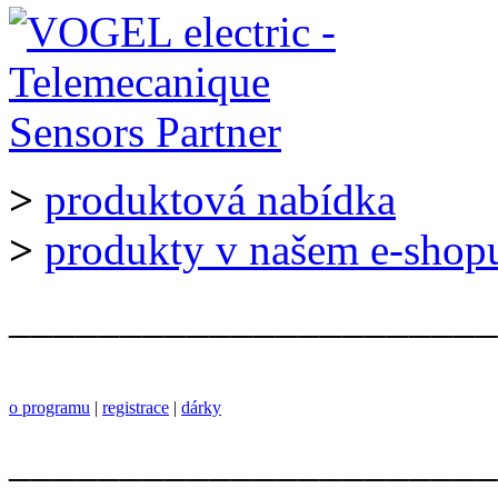
>
produktová nabídka
>
produkty v našem e-shop
______________________
o programu
|
registrace
|
dárky
______________________