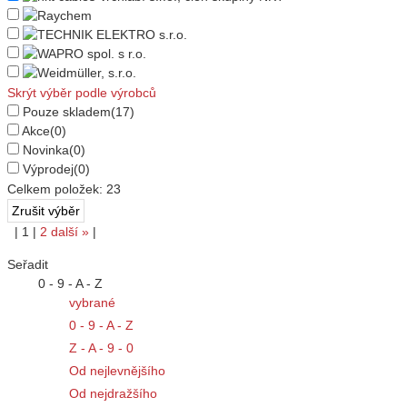
Skrýt výběr podle výrobců
Pouze skladem
(17)
Akce
(0)
Novinka
(0)
Výprodej
(0)
Celkem položek:
23
|
1
|
2
další
»
|
Seřadit
0 - 9 - A - Z
vybrané
0 - 9 - A - Z
Z - A - 9 - 0
Od nejlevnějšího
Od nejdražšího