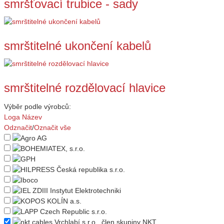
smršťovací trubice - sady
smrštitelné ukončení kabelů
smrštitelné rozdělovací hlavice
Výběr podle výrobců:
Loga
Název
Odznačit
/
Označit vše