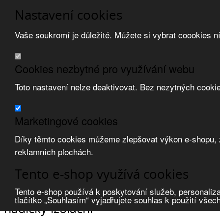
Nastavení cookies
Vaše soukromí je důležité. Můžete si vybrat coookies n
Přeskočit na hlavní obsah
/
Přeskočit na doplňující obsah
Obchodní podmínky
Cookies nezbytné pro využívání webu
Registrace
O nás
Toto nastavení nelze deaktivovat. Bez nezytných cooki
Kontakt
Marketingové cookies
Díky těmto cookies můžeme zlepšovat výkon e-shopu, zo
reklamních plochách.
Zvolte měnu:
Tento e-shop využívá cookies
Přihlásit uživatele
Porovnat produkty
0
Tento e-shop používá k poskytování služeb, personaliza
Úvod
Upevňovací materiál
ochrana vodičů
hadičky izolační
tlačítko „Souhlasím“ vyjadřujete souhlas k použití všec
hadičky izolační