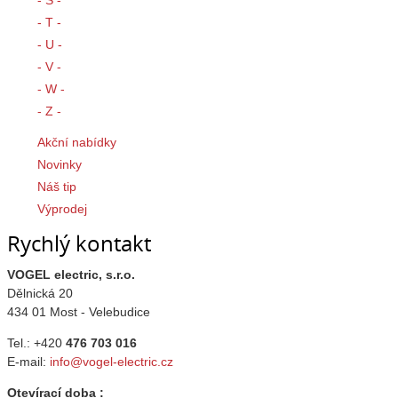
- S -
- T -
- U -
- V -
- W -
- Z -
Akční nabídky
Novinky
Náš tip
Výprodej
Rychlý kontakt
VOGEL electric, s.r.o.
Dělnická 20
434 01 Most - Velebudice
Tel.: +420
476 703 016
E-mail:
info@vogel-electric.cz
Otevírací doba :