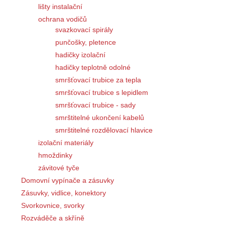
lišty instalační
ochrana vodičů
svazkovací spirály
punčošky, pletence
hadičky izolační
hadičky teplotně odolné
smršťovací trubice za tepla
smršťovací trubice s lepidlem
smršťovací trubice - sady
smrštitelné ukončení kabelů
smrštitelné rozdělovací hlavice
izolační materiály
hmoždinky
závitové tyče
Domovní vypínače a zásuvky
Zásuvky, vidlice, konektory
Svorkovnice, svorky
Rozváděče a skříně