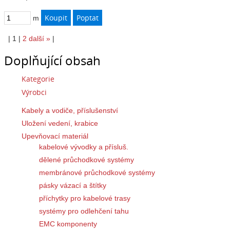
m
|
1
|
2
další
»
|
Doplňující obsah
Kategorie
Výrobci
Kabely a vodiče, příslušenství
Uložení vedení, krabice
Upevňovací materiál
kabelové vývodky a přísluš.
dělené průchodkové systémy
membránové průchodkové systémy
pásky vázací a štítky
příchytky pro kabelové trasy
systémy pro odlehčení tahu
EMC komponenty