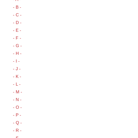
- B -
- C -
- D -
- E -
- F -
- G -
- H -
- I -
- J -
- K -
- L -
- M -
- N -
- O -
- P -
- Q -
- R -