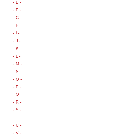
- E -
- F -
- G -
- H -
- I -
- J -
- K -
- L -
- M -
- N -
- O -
- P -
- Q -
- R -
- S -
- T -
- U -
- V -