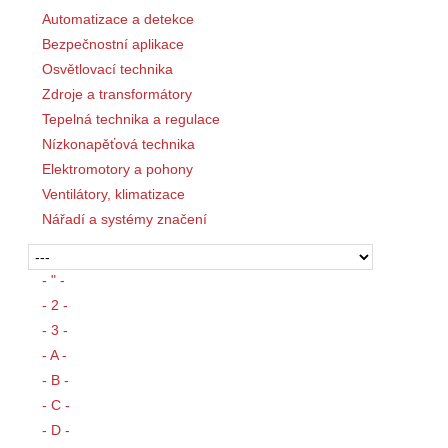
Automatizace a detekce
Bezpečnostní aplikace
Osvětlovací technika
Zdroje a transformátory
Tepelná technika a regulace
Nízkonapěťová technika
Elektromotory a pohony
Ventilátory, klimatizace
Nářadí a systémy značení
- " -
- 2 -
- 3 -
- A -
- B -
- C -
- D -