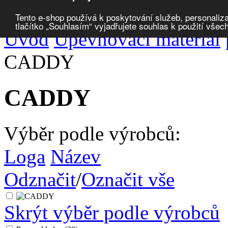
Porovnat produkty
0
Tento e-shop používá k poskytování služeb, personaliza
tlačítko „Souhlasím“ vyjadřujete souhlas k použití všec
Úvod
Upevňovací materiál
CADDY
CADDY
Výběr podle výrobců:
Loga
Název
Odznačit
/
Označit vše
Skrýt výběr podle výrobců