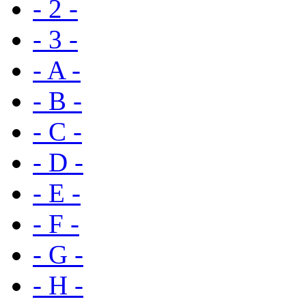
- 2 -
- 3 -
- A -
- B -
- C -
- D -
- E -
- F -
- G -
- H -