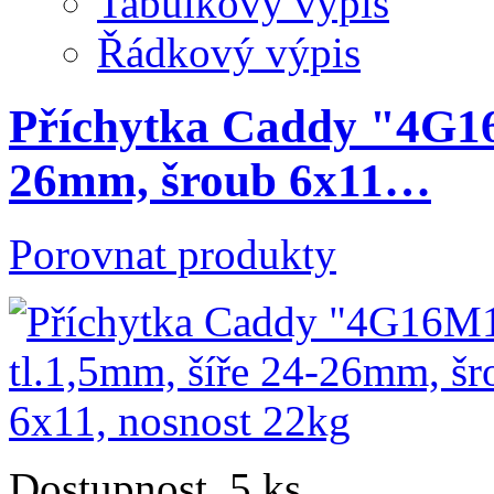
Tabulkový výpis
Řádkový výpis
Příchytka Caddy "4G16
26mm, šroub 6x11…
Porovnat produkty
Dostupnost
5 ks