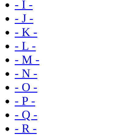
- I -
- J -
- K -
- L -
- M -
- N -
- O -
- P -
- Q -
- R -