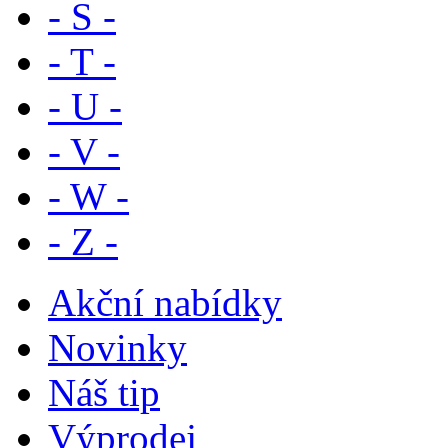
- S -
- T -
- U -
- V -
- W -
- Z -
Akční nabídky
Novinky
Náš tip
Výprodej