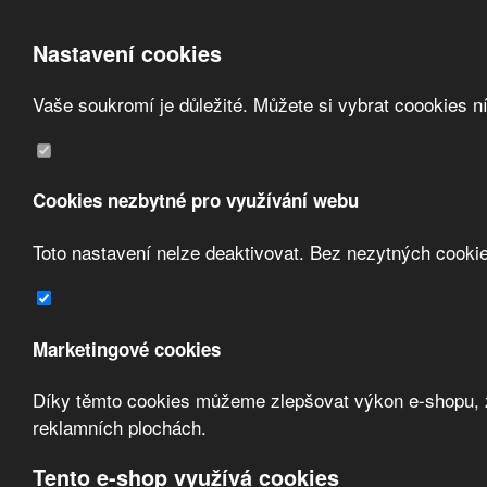
Nastavení cookies
Vaše soukromí je důležité. Můžete si vybrat coookies n
Přeskočit na hlavní obsah
/
Přeskočit na doplňující obsah
Obchodní podmínky
Registrace
O nás
Cookies nezbytné pro využívání webu
Kontakt
Toto nastavení nelze deaktivovat. Bez nezytných cooki
Marketingové cookies
Díky těmto cookies můžeme zlepšovat výkon e-shopu, zo
Zvolte měnu:
reklamních plochách.
Přihlásit uživatele
Tento e-shop využívá cookies