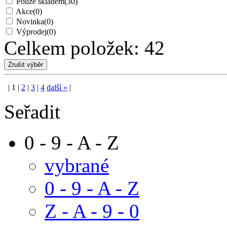
Pouze skladem
(30)
Akce
(0)
Novinka
(0)
Výprodej
(0)
Celkem položek:
42
|
1
|
2
|
3
|
4
další
»
|
Seřadit
0 - 9 - A - Z
vybrané
0 - 9 - A - Z
Z - A - 9 - 0