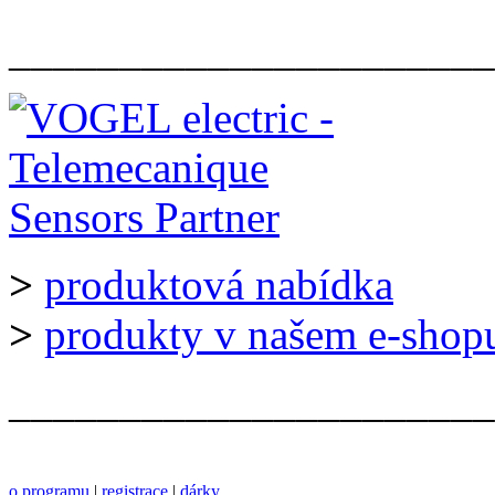
______________________
>
produktová nabídka
>
produkty v našem e-shop
______________________
o programu
|
registrace
|
dárky