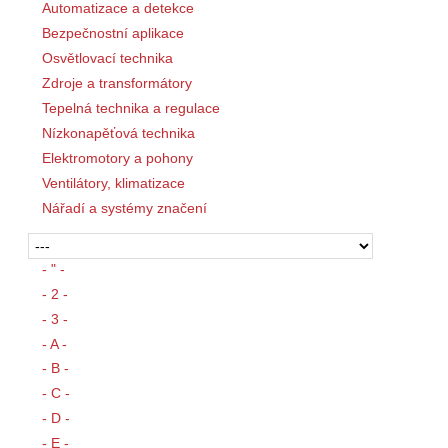
Automatizace a detekce
Bezpečnostní aplikace
Osvětlovací technika
Zdroje a transformátory
Tepelná technika a regulace
Nízkonapěťová technika
Elektromotory a pohony
Ventilátory, klimatizace
Nářadí a systémy značení
- " -
- 2 -
- 3 -
- A -
- B -
- C -
- D -
- E -