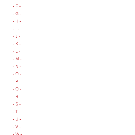
- F -
- G -
- H -
- I -
- J -
- K -
- L -
- M -
- N -
- O -
- P -
- Q -
- R -
- S -
- T -
- U -
- V -
- W -