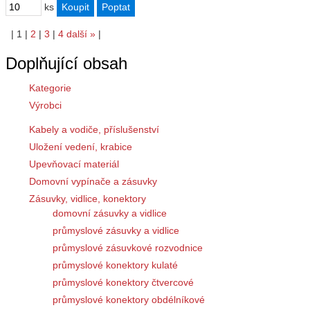
ks
|
1
|
2
|
3
|
4
další
»
|
Doplňující obsah
Kategorie
Výrobci
Kabely a vodiče, příslušenství
Uložení vedení, krabice
Upevňovací materiál
Domovní vypínače a zásuvky
Zásuvky, vidlice, konektory
domovní zásuvky a vidlice
průmyslové zásuvky a vidlice
průmyslové zásuvkové rozvodnice
průmyslové konektory kulaté
průmyslové konektory čtvercové
průmyslové konektory obdélníkové