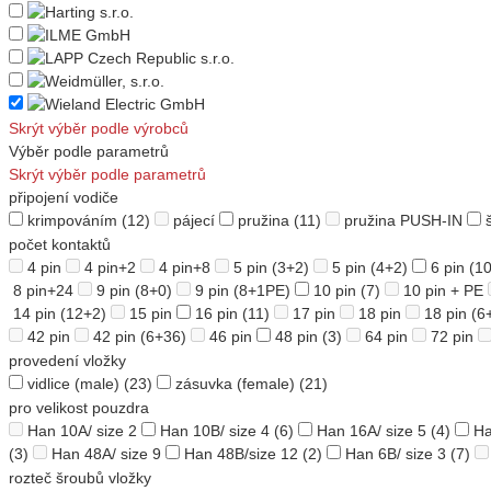
Skrýt výběr podle výrobců
Výběr podle parametrů
Skrýt výběr podle parametrů
připojení vodiče
krimpováním
(12)
pájecí
pružina
(11)
pružina PUSH-IN
počet kontaktů
4 pin
4 pin+2
4 pin+8
5 pin (3+2)
5 pin (4+2)
6 pin
(10
8 pin+24
9 pin (8+0)
9 pin (8+1PE)
10 pin
(7)
10 pin + PE
14 pin (12+2)
15 pin
16 pin
(11)
17 pin
18 pin
18 pin (6
42 pin
42 pin (6+36)
46 pin
48 pin
(3)
64 pin
72 pin
provedení vložky
vidlice (male)
(23)
zásuvka (female)
(21)
pro velikost pouzdra
Han 10A/ size 2
Han 10B/ size 4
(6)
Han 16A/ size 5
(4)
Ha
(3)
Han 48A/ size 9
Han 48B/size 12
(2)
Han 6B/ size 3
(7)
rozteč šroubů vložky