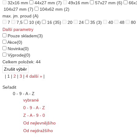
32x16 mm
44x27 mm
(7)
49x16 mm
57x27 mm
(6)
66x
104x27 mm
(7)
104x62 mm
(2)
max. jm. proud (A)
7
7,5
10
(4)
16
(35)
20
24
35
(3)
40
48
80
Další parametry
Pouze skladem
(3)
Akce
(0)
Novinka
(0)
Výprodej
(0)
Celkem položek:
44
|
1
|
2
|
3
|
4
další
»
|
Seřadit
0 - 9 - A - Z
vybrané
0 - 9 - A - Z
Z - A - 9 - 0
Od nejlevnějšího
Od nejdražšího