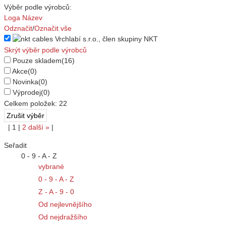
Výběr podle výrobců:
Loga
Název
Odznačit
/
Označit vše
Skrýt výběr podle výrobců
Pouze skladem
(16)
Akce
(0)
Novinka
(0)
Výprodej
(0)
Celkem položek:
22
|
1
|
2
další
»
|
Seřadit
0 - 9 - A - Z
vybrané
0 - 9 - A - Z
Z - A - 9 - 0
Od nejlevnějšího
Od nejdražšího