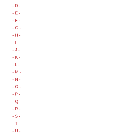
- D -
- E -
- F -
- G -
- H -
- I -
- J -
- K -
- L -
- M -
- N -
- O -
- P -
- Q -
- R -
- S -
- T -
- U -