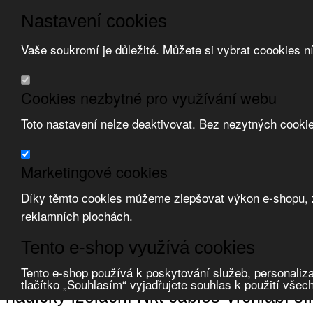
Nastavení cookies
Vaše soukromí je důležité. Můžete si vybrat coookies n
Přeskočit na hlavní obsah
/
Přeskočit na doplňující obsah
Obchodní podmínky
Cookies nezbytné pro využívání webu
Registrace
O nás
Toto nastavení nelze deaktivovat. Bez nezytných cooki
Kontakt
Marketingové cookies
Díky těmto cookies můžeme zlepšovat výkon e-shopu, zo
reklamních plochách.
Zvolte měnu:
Tento e-shop využívá cookies
Přihlásit uživatele
Porovnat produkty
0
Tento e-shop používá k poskytování služeb, personaliza
Úvod
Upevňovací materiál
ochrana vodičů
hadičky izolační
nkt cables
tlačítko „Souhlasím“ vyjadřujete souhlas k použití všec
hadičky izolační Nkt cables Vrchlabí s.