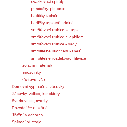
svazkovací spirály
punčošky, pletence
hadičky izolační
hadičky teplotně odolné
smršťovací trubice za tepla
smršťovací trubice s lepidlem
smršťovací trubice - sady
smrštitelné ukončení kabelů
smrštitelné rozdělovací hlavice
izolační materiály
hmoždinky
závitové tyče
Domovní vypínače a zásuvky
Zásuvky, vidlice, konektory
Svorkovnice, svorky
Rozváděče a skříně
Jištění a ochrana
Spínací přístroje