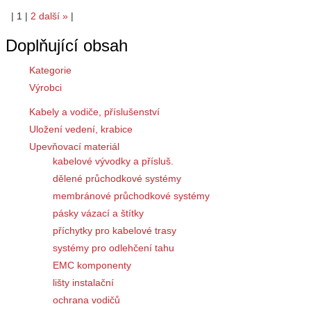
|
1
|
2
další
»
|
Doplňující obsah
Kategorie
Výrobci
Kabely a vodiče, příslušenství
Uložení vedení, krabice
Upevňovací materiál
kabelové vývodky a přísluš.
dělené průchodkové systémy
membránové průchodkové systémy
pásky vázací a štítky
příchytky pro kabelové trasy
systémy pro odlehčení tahu
EMC komponenty
lišty instalační
ochrana vodičů