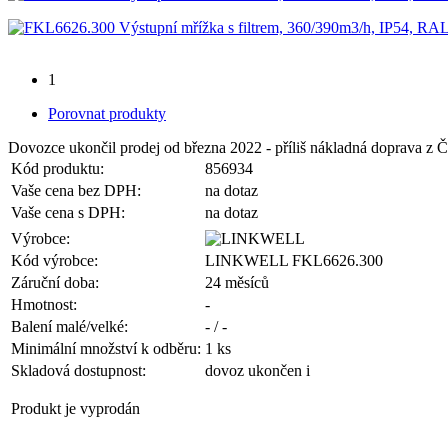
1
Porovnat produkty
Dovozce ukončil prodej od března 2022 - příliš nákladná doprava z Č
Kód produktu:
856934
Vaše cena bez DPH:
na dotaz
Vaše cena s DPH:
na dotaz
Výrobce:
Kód výrobce:
LINKWELL FKL6626.300
Záruční doba:
24 měsíců
Hmotnost:
-
Balení malé/velké:
- / -
Minimální množství k odběru:
1 ks
Skladová dostupnost:
dovoz ukončen
i
Produkt je vyprodán