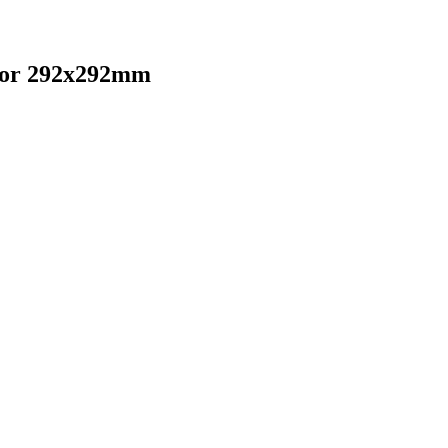
tvor 292x292mm
Dostupnost
výroba