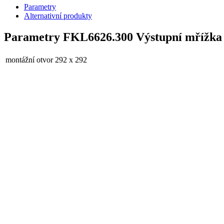
Parametry
Alternativní produkty
Parametry FKL6626.300 Výstupní mřížka 
montážní otvor
292 x 292
barva
RAL7035 světle šedá
krytí IP..
IP54
Pouze skladem (0)
Seřadit
0 - 9 - A - Z
vybrané
0 - 9 - A - Z
Z - A - 9 - 0
Od nejlevnějšího
Od nejdražšího
12 na stránku
12 na stránku