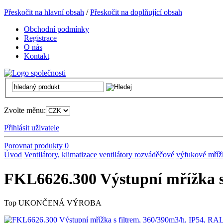
Přeskočit na hlavní obsah
/
Přeskočit na doplňující obsah
Obchodní podmínky
Registrace
O nás
Kontakt
Zvolte měnu:
Přihlásit uživatele
Porovnat produkty
0
Úvod
Ventilátory, klimatizace
ventilátory rozváděčové
výfukové mříž
FKL6626.300 Výstupní mřížka s
Top
UKONČENÁ VÝROBA