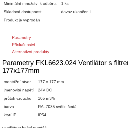
Minimální množství k odběru:
1 ks
Skladová dostupnost:
dovoz ukončen
i
Produkt je vyprodán
Parametry
Příslušenství
Alternativní produkty
Parametry FKL6623.024 Ventilátor s filt
177x177mm
montážní otvor
177 x 177 mm
jmenovité napětí
24V DC
průtok vzduchu
105 m3/h
barva
RAL7035 světle šedá
krytí IP..
IP54
ventilátory boční montáž