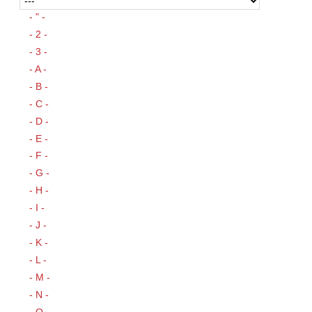
- " -
- 2 -
- 3 -
- A -
- B -
- C -
- D -
- E -
- F -
- G -
- H -
- I -
- J -
- K -
- L -
- M -
- N -