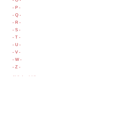
- O -
- P -
- Q -
- R -
- S -
- T -
- U -
- V -
- W -
- Z -
Akční nabídky
Novinky
Náš tip
Výprodej
Rychlý kontakt
VOGEL electric, s.r.o.
Dělnická 20