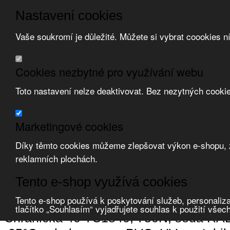
Nastavení cookies
Vaše soukromí je důležité. Můžete si vybrat coookies n
Přeskočit na hlavní obsah
/
Přeskočit na doplňující obsah
Obchodní podmínky
Cookies nezbytné pro využívání webu
Registrace
O nás
Toto nastavení nelze deaktivovat. Bez nezytných cooki
Kontakt
Marketingové cookies
Díky těmto cookies můžeme zlepšovat výkon e-shopu, zo
reklamních plochách.
Zvolte měnu:
Tento e-shop využívá cookies
Přihlásit uživatele
Porovnat produkty
0
Tento e-shop používá k poskytování služeb, personaliza
Úvod
Uložení vedení, krabice
chráničky ohebné
korugované (husí krk
tlačítko „Souhlasím“ vyjadřujete souhlas k použití všec
Chránička 40 TC1840, 750N, šedá RAL