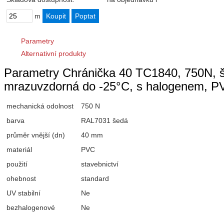
m
Parametry
Alternativní produkty
Parametry Chránička 40 TC1840, 750N, š
mrazuvzdorná do -25°C, s halogenem, PV
mechanická odolnost
750 N
barva
RAL7031 šedá
průměr vnější (dn)
40 mm
materiál
PVC
použití
stavebnictví
ohebnost
standard
UV stabilní
Ne
bezhalogenové
Ne