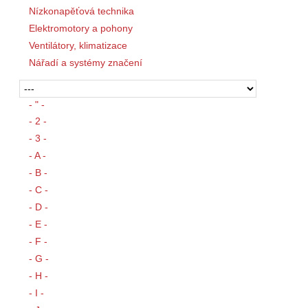
Nízkonapěťová technika
Elektromotory a pohony
Ventilátory, klimatizace
Nářadí a systémy značení
- " -
- 2 -
- 3 -
- A -
- B -
- C -
- D -
- E -
- F -
- G -
- H -
- I -