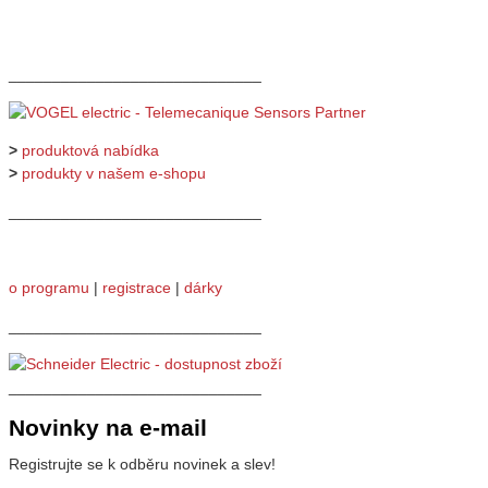
_____________________________
>
produktová nabídka
>
produkty v našem e-shopu
_____________________________
o programu
|
registrace
|
dárky
_____________________________
_____________________________
Novinky na e-mail
Registrujte se k odběru novinek a slev!