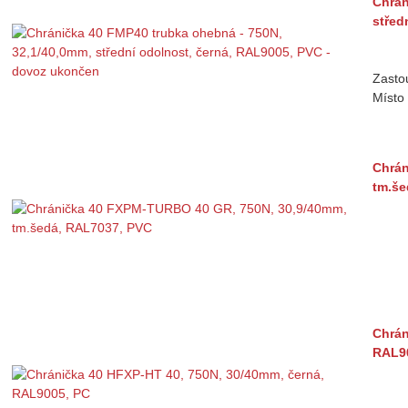
Chrán
střed
Zasto
Místo 
Chrán
tm.še
Chrán
RAL9