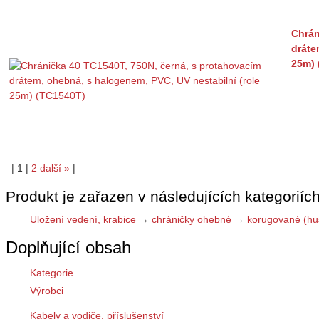
Chrán
dráte
25m) 
|
1
|
2
další
»
|
Produkt je zařazen v následujících kategoriích
Uložení vedení, krabice
→
chráničky ohebné
→
korugované (hus
Doplňující obsah
Kategorie
Výrobci
Kabely a vodiče, příslušenství