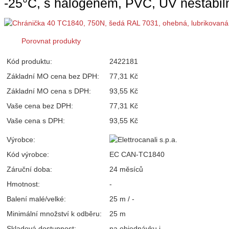
-25°C, s halogenem, PVC, UV nestabiln
Porovnat produkty
Kód produktu:
2422181
Základní MO cena bez DPH:
77,31 Kč
Základní MO cena s DPH:
93,55 Kč
Vaše cena bez DPH:
77,31 Kč
Vaše cena s DPH:
93,55 Kč
Výrobce:
Kód výrobce:
EC CAN-TC1840
Záruční doba:
24 měsíců
Hmotnost:
-
Balení malé/velké:
25 m / -
Minimální množství k odběru:
25 m
Skladová dostupnost:
na objednávku
i