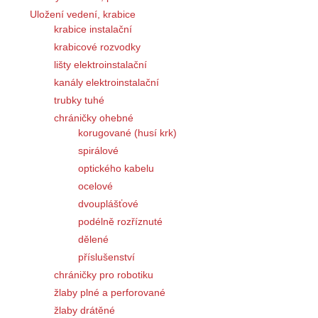
Uložení vedení, krabice
krabice instalační
krabicové rozvodky
lišty elektroinstalační
kanály elektroinstalační
trubky tuhé
chráničky ohebné
korugované (husí krk)
spirálové
optického kabelu
ocelové
dvouplášťové
podélně rozříznuté
dělené
příslušenství
chráničky pro robotiku
žlaby plné a perforované
žlaby drátěné