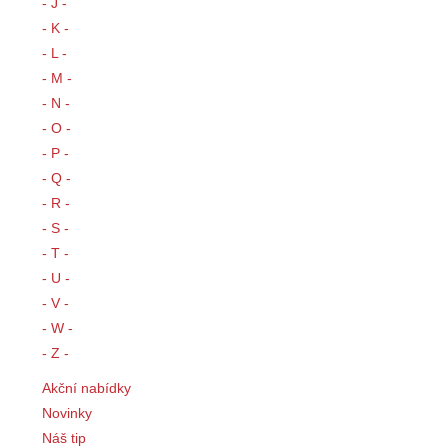
- J -
- K -
- L -
- M -
- N -
- O -
- P -
- Q -
- R -
- S -
- T -
- U -
- V -
- W -
- Z -
Akční nabídky
Novinky
Náš tip