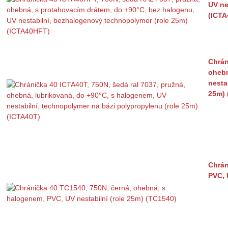
UV ne
(ICT
Chrán
ohebn
nesta
25m) 
Chrán
PVC, 