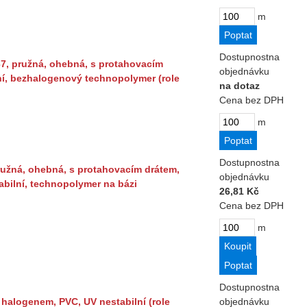
m
Dostupnost
na
7, pružná, ohebná, s protahovacím
objednávku
ní, bezhalogenový technopolymer (role
na dotaz
Cena bez DPH
m
Dostupnost
na
pružná, ohebná, s protahovacím drátem,
objednávku
abilní, technopolymer na bázi
26,81 Kč
Cena bez DPH
m
Dostupnost
na
 halogenem, PVC, UV nestabilní (role
objednávku