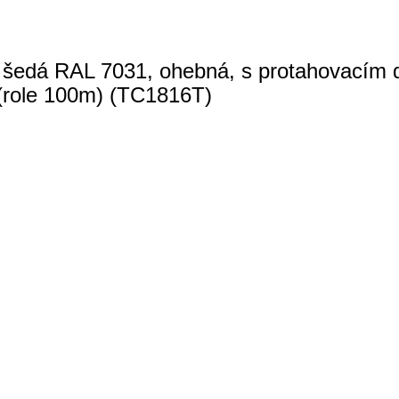
šedá RAL 7031, ohebná, s protahovacím d
 (role 100m) (TC1816T)