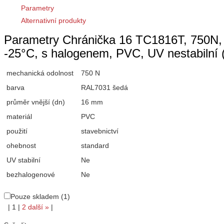
Parametry
Alternativní produkty
Parametry Chránička 16 TC1816T, 750N, 
-25°C, s halogenem, PVC, UV nestabilní
mechanická odolnost
750 N
barva
RAL7031 šedá
průměr vnější (dn)
16 mm
materiál
PVC
použití
stavebnictví
ohebnost
standard
UV stabilní
Ne
bezhalogenové
Ne
Pouze skladem (1)
|
1
|
2
další
»
|