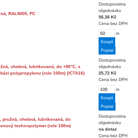
Dostupnost
na
objednávku
rná, RAL9005, PC
56,36 Kč
Cena bez DPH
m
Dostupnost
na
užná, ohebná, lubrikovaná, do +90°C, s
objednávku
bázi polypropylenu (role 100m) (ICTA16)
25,72 Kč
Cena bez DPH
m
Dostupnost
na
 pružná, ohebná, lubrikovaná, do
objednávku
genový technopolymer (role 100m)
na dotaz
Cena bez DPH