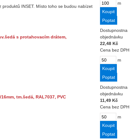
m
 produktů INSET. Místo toho se budou nabízet
Dostupnost
na
sv.šedá s protahovacím drátem,
objednávku
22,48 Kč
Cena bez DPH
m
Dostupnost
na
objednávku
/16mm, tm.šedá, RAL7037, PVC
11,49 Kč
Cena bez DPH
m