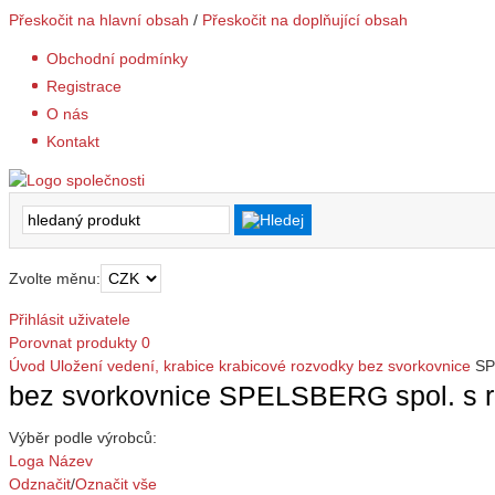
Přeskočit na hlavní obsah
/
Přeskočit na doplňující obsah
Obchodní podmínky
Registrace
O nás
Kontakt
Zvolte měnu:
Přihlásit uživatele
Porovnat produkty
0
Úvod
Uložení vedení, krabice
krabicové rozvodky
bez svorkovnice
SP
bez svorkovnice SPELSBERG spol. s r
Výběr podle výrobců:
Loga
Název
Odznačit
/
Označit vše