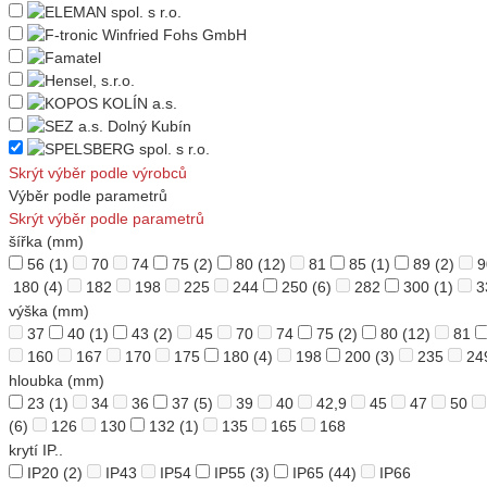
Skrýt výběr podle výrobců
Výběr podle parametrů
Skrýt výběr podle parametrů
šířka (mm)
56
(1)
70
74
75
(2)
80
(12)
81
85
(1)
89
(2)
9
180
(4)
182
198
225
244
250
(6)
282
300
(1)
3
výška (mm)
37
40
(1)
43
(2)
45
70
74
75
(2)
80
(12)
81
160
167
170
175
180
(4)
198
200
(3)
235
24
hloubka (mm)
23
(1)
34
36
37
(5)
39
40
42,9
45
47
50
(6)
126
130
132
(1)
135
165
168
krytí IP..
IP20
(2)
IP43
IP54
IP55
(3)
IP65
(44)
IP66