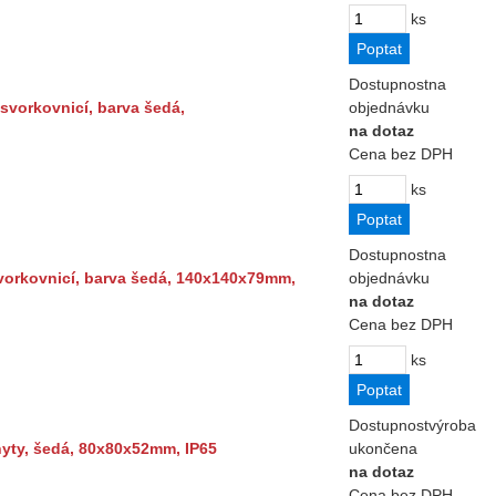
ks
Dostupnost
na
svorkovnicí, barva šedá,
objednávku
na dotaz
Cena bez DPH
ks
Dostupnost
na
vorkovnicí, barva šedá, 140x140x79mm,
objednávku
na dotaz
Cena bez DPH
ks
Dostupnost
výroba
yty, šedá, 80x80x52mm, IP65
ukončena
na dotaz
Cena bez DPH