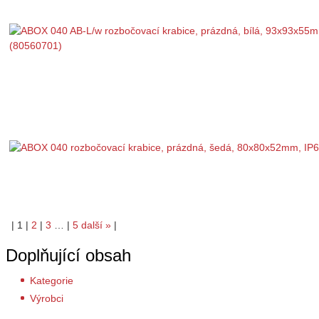
|
1
|
2
|
3
…
|
5
další
»
|
Doplňující obsah
Kategorie
Výrobci