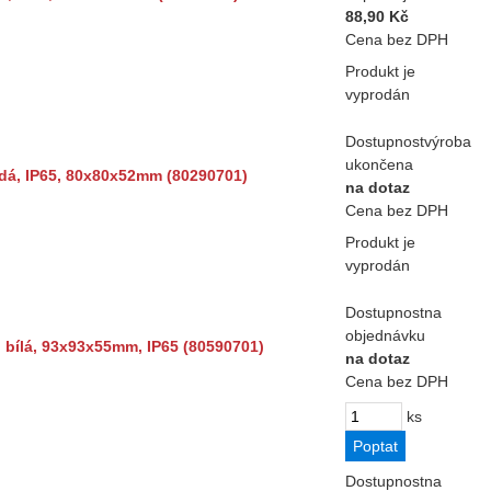
88,90 Kč
Cena bez DPH
Produkt je
vyprodán
Dostupnost
výroba
ukončena
edá, IP65, 80x80x52mm (80290701)
na dotaz
Cena bez DPH
Produkt je
vyprodán
Dostupnost
na
objednávku
 bílá, 93x93x55mm, IP65 (80590701)
na dotaz
Cena bez DPH
ks
Dostupnost
na