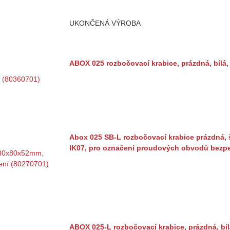
UKONČENÁ VÝROBA
ABOX 025 rozbočovací krabice, prázdná, bílá
Abox 025 SB-L rozbočovací krabice prázdná, 
IK07, pro označení proudových obvodů bezpe
ABOX 025-L rozbočovací krabice, prázdná, bí