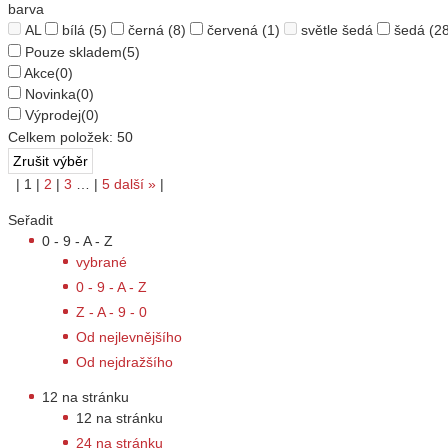
barva
AL
bílá
(5)
černá
(8)
červená
(1)
světle šedá
šedá
(28
Pouze skladem
(5)
Akce
(0)
Novinka
(0)
Výprodej
(0)
Celkem položek:
50
|
1
|
2
|
3
…
|
5
další
»
|
Seřadit
0 - 9 - A - Z
vybrané
0 - 9 - A - Z
Z - A - 9 - 0
Od nejlevnějšího
Od nejdražšího
12 na stránku
12 na stránku
24 na stránku