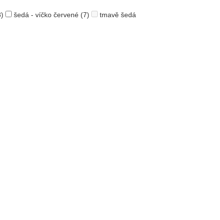
)
šedá - víčko červené
(7)
tmavě šedá