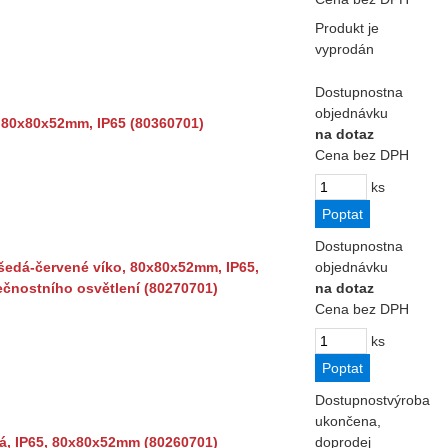
Produkt je
vyprodán
Dostupnost
na
objednávku
, 80x80x52mm, IP65 (80360701)
na dotaz
Cena bez DPH
ks
Dostupnost
na
šedá-červené víko, 80x80x52mm, IP65,
objednávku
čnostního osvětlení (80270701)
na dotaz
Cena bez DPH
ks
Dostupnost
výroba
ukončena,
lá, IP65, 80x80x52mm (80260701)
doprodej