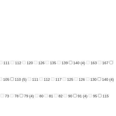
111
112
120
126
135
139
140
(4)
163
167
105
110
(5)
111
112
117
125
126
130
140
(4)
73
78
79
(4)
80
81
82
90
91
(4)
95
115