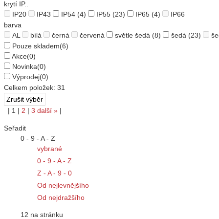
krytí IP..
IP20
IP43
IP54
(4)
IP55
(23)
IP65
(4)
IP66
barva
AL
bílá
černá
červená
světle šedá
(8)
šedá
(23)
še
Pouze skladem
(6)
Akce
(0)
Novinka
(0)
Výprodej
(0)
Celkem položek:
31
|
1
|
2
|
3
další
»
|
Seřadit
0 - 9 - A - Z
vybrané
0 - 9 - A - Z
Z - A - 9 - 0
Od nejlevnějšího
Od nejdražšího
12 na stránku