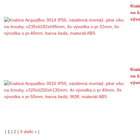
Krab
na š
vývo
Krab
na š
vývo
|
1
|
2
|
3
další
»
|