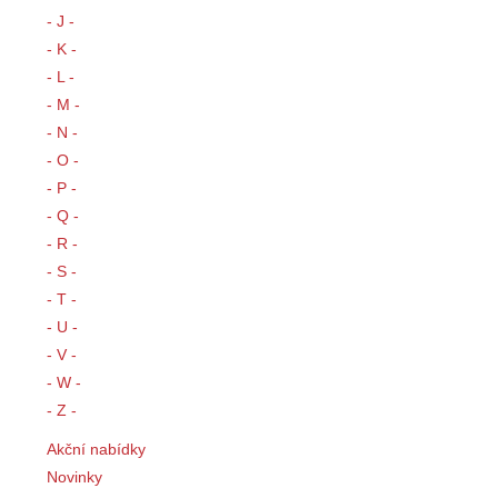
- J -
- K -
- L -
- M -
- N -
- O -
- P -
- Q -
- R -
- S -
- T -
- U -
- V -
- W -
- Z -
Akční nabídky
Novinky