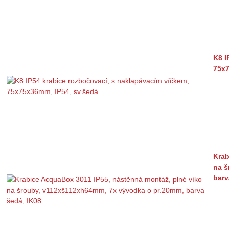
K8 I
75x7
Krab
na š
barv