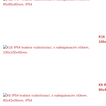
K16 
100
K6 I
80x