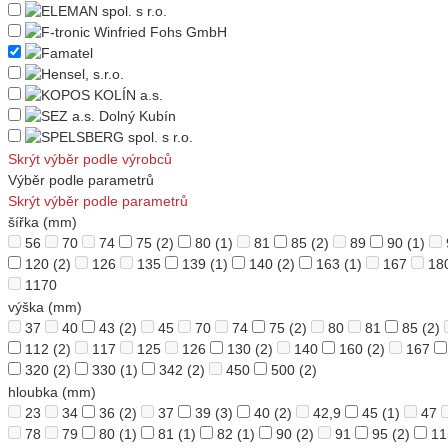
Skrýt výběr podle výrobců
Výběr podle parametrů
Skrýt výběr podle parametrů
šířka (mm)
56
70
74
75
(2)
80
(1)
81
85
(2)
89
90
(1)
120
(2)
126
135
139
(1)
140
(2)
163
(1)
167
18
1170
výška (mm)
37
40
43
(2)
45
70
74
75
(2)
80
81
85
(2)
112
(2)
117
125
126
130
(2)
140
160
(2)
167
320
(2)
330
(1)
342
(2)
450
500
(2)
hloubka (mm)
23
34
36
(2)
37
39
(3)
40
(2)
42,9
45
(1)
47
78
79
80
(1)
81
(1)
82
(1)
90
(2)
91
95
(2)
11