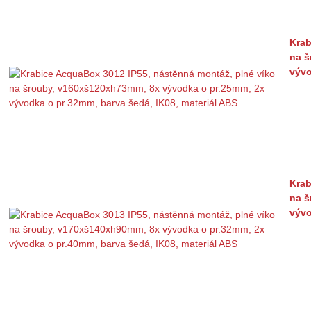
Krab
na š
vývo
Krab
na š
vývo