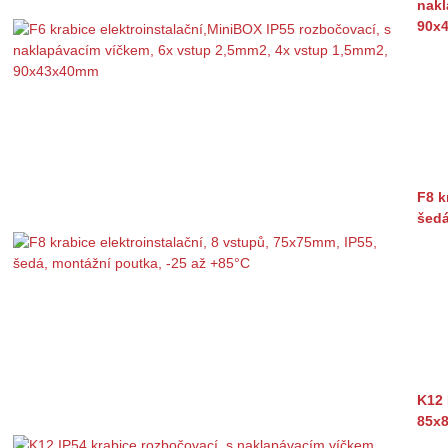
nakl
90x
F8 k
šedá
K12 
85x