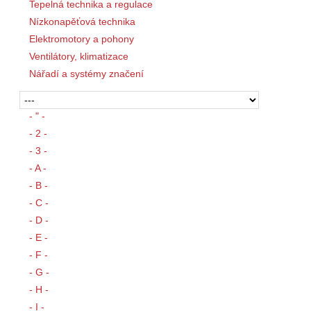
Tepelná technika a regulace
Nízkonapěťová technika
Elektromotory a pohony
Ventilátory, klimatizace
Nářadí a systémy značení
- " -
- 2 -
- 3 -
- A -
- B -
- C -
- D -
- E -
- F -
- G -
- H -
- I -