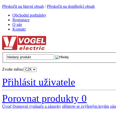
Přeskočit na hlavní obsah
/
Přeskočit na doplňující obsah
Obchodní podmínky
Registrace
O nás
Kontakt
Zvolte měnu:
Přihlásit uživatele
Porovnat produkty
0
Úvod
Domovní vypínače a zásuvky
přístroje se zvýšeným krytím
zás