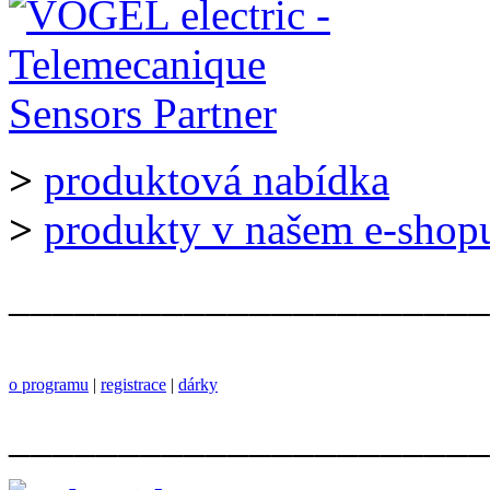
>
produktová nabídka
>
produkty v našem e-shop
______________________
o programu
|
registrace
|
dárky
______________________