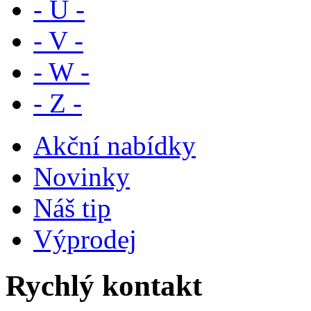
- U -
- V -
- W -
- Z -
Akční nabídky
Novinky
Náš tip
Výprodej
Rychlý kontakt