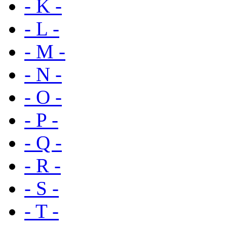
- K -
- L -
- M -
- N -
- O -
- P -
- Q -
- R -
- S -
- T -