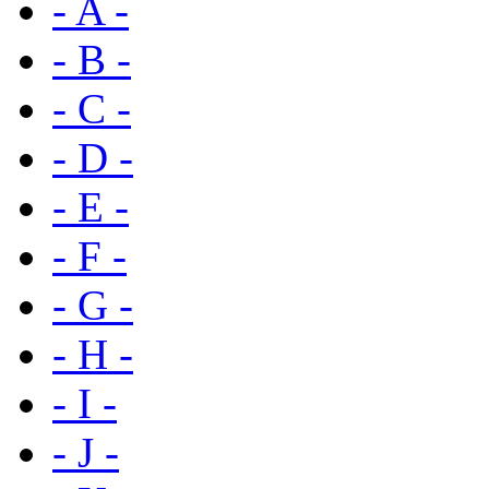
- A -
- B -
- C -
- D -
- E -
- F -
- G -
- H -
- I -
- J -