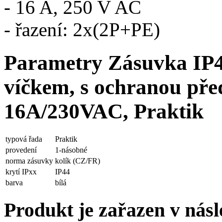
- 16 A, 250 V AC
- řazení: 2x(2P+PE)
Parametry Zásuvka IP44
víčkem, s ochranou pře
16A/230VAC, Praktik
typová řada
Praktik
provedení
1-násobné
norma zásuvky
kolík (CZ/FR)
krytí IPxx
IP44
barva
bílá
Produkt je zařazen v násl