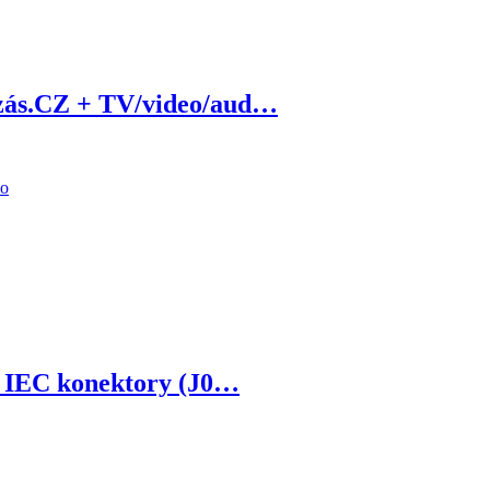
 zás.CZ + TV/video/aud…
ro IEC konektory (J0…