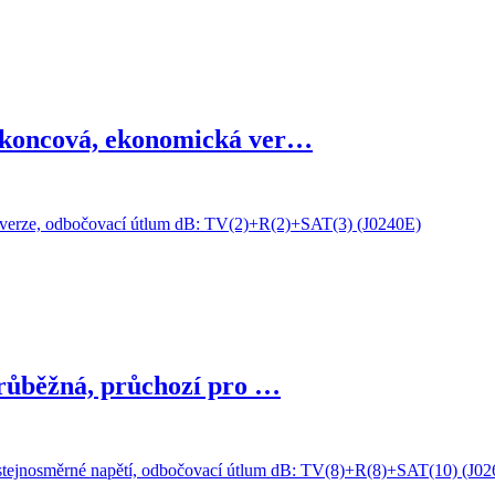
koncová, ekonomická ver…
ůběžná, průchozí pro …