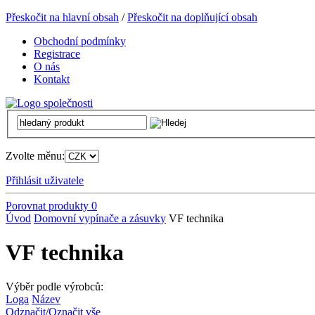
Přeskočit na hlavní obsah
/
Přeskočit na doplňující obsah
Obchodní podmínky
Registrace
O nás
Kontakt
Zvolte měnu:
Přihlásit uživatele
Porovnat produkty
0
Úvod
Domovní vypínače a zásuvky
VF technika
VF technika
Výběr podle výrobců:
Loga
Název
Odznačit
/
Označit vše