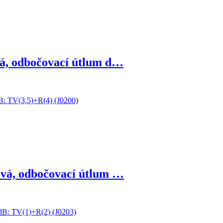
á, odbočovací útlum d…
vá, odbočovací útlum …