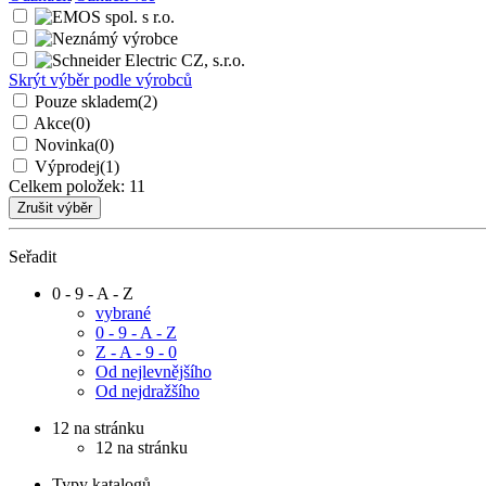
Skrýt výběr podle výrobců
Pouze skladem
(2)
Akce
(0)
Novinka
(0)
Výprodej
(1)
Celkem položek:
11
Seřadit
0 - 9 - A - Z
vybrané
0 - 9 - A - Z
Z - A - 9 - 0
Od nejlevnějšího
Od nejdražšího
12 na stránku
12 na stránku
Typy katalogů