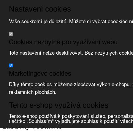
Nastavení cookies
Vaše soukromí je důležité. Můžete si vybrat coookies n
Přeskočit na hlavní obsah
/
Přeskočit na doplňující obsah
Obchodní podmínky
Cookies nezbytné pro využívání webu
Registrace
O nás
Toto nastavení nelze deaktivovat. Bez nezytných cooki
Kontakt
Marketingové cookies
Díky těmto cookies můžeme zlepšovat výkon e-shopu, zo
reklamních plochách.
Zvolte měnu:
Tento e-shop využívá cookies
Přihlásit uživatele
Porovnat produkty
0
Tento e-shop používá k poskytování služeb, personaliza
Úvod
Domovní vypínače a zásuvky
přístroje se zvýšeným krytím
zásu
tlačítko „Souhlasím“ vyjadřujete souhlas k použití všec
zásuvky vestavné