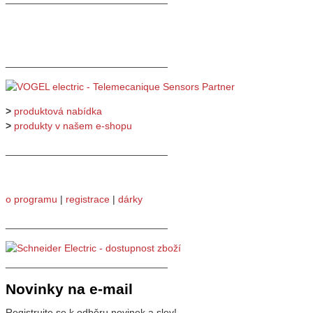
_____________________________
>
produktová nabídka
>
produkty v našem e-shopu
_____________________________
o programu
|
registrace
|
dárky
_____________________________
_____________________________
Novinky na e-mail
Registrujte se k odběru novinek a slev!