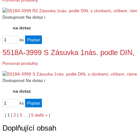
Porovnat produkty
Dostupnost
Na dotaz
i
na dotaz
ks
5518A-3999 S Zásuvka 1nás. podle DIN, 
Porovnat produkty
Dostupnost
Na dotaz
i
na dotaz
ks
|
1
|
2
|
3
…
|
5
další
»
|
Doplňující obsah