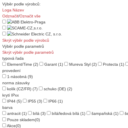
Výběr podle výrobců:
Loga
Název
Odznačit
/
Označit vše
Skrýt výběr podle výrobců
Výběr podle parametrů
Skrýt výběr podle parametrů
typová řada
Element/Time
(2)
Garant
(1)
Mureva Styl
(2)
Protecta
(1)
provedení
1-násobná
(9)
norma zásuvky
kolík (CZ/FR)
(7)
schuko (DE)
(2)
krytí IPxx
IP44
(5)
IP55
(3)
IP66
(1)
barva
antracit
(1)
bílá
(3)
bílá/ledová bílá
(1)
šampaňská
(1)
š
Pouze skladem
(0)
Akce
(0)