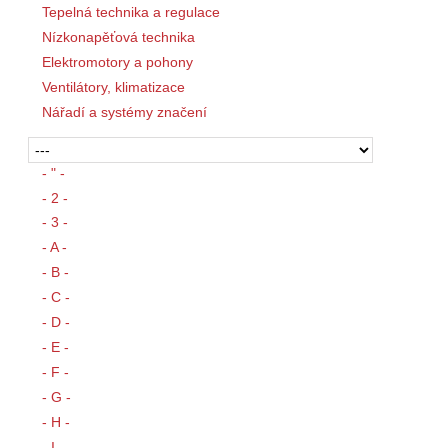
Tepelná technika a regulace
Nízkonapěťová technika
Elektromotory a pohony
Ventilátory, klimatizace
Nářadí a systémy značení
- " -
- 2 -
- 3 -
- A -
- B -
- C -
- D -
- E -
- F -
- G -
- H -
- I -