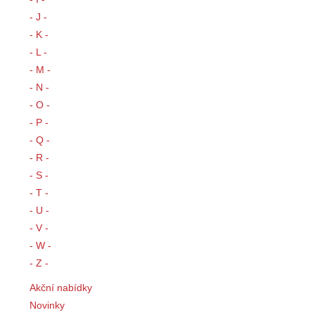
- J -
- K -
- L -
- M -
- N -
- O -
- P -
- Q -
- R -
- S -
- T -
- U -
- V -
- W -
- Z -
Akční nabídky
Novinky