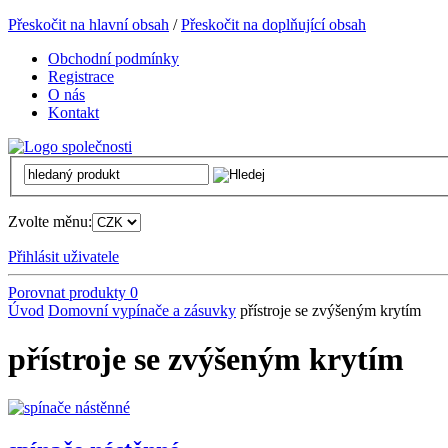
Přeskočit na hlavní obsah
/
Přeskočit na doplňující obsah
Obchodní podmínky
Registrace
O nás
Kontakt
Zvolte měnu:
Přihlásit uživatele
Porovnat produkty
0
Úvod
Domovní vypínače a zásuvky
přístroje se zvýšeným krytím
přístroje se zvýšeným krytím