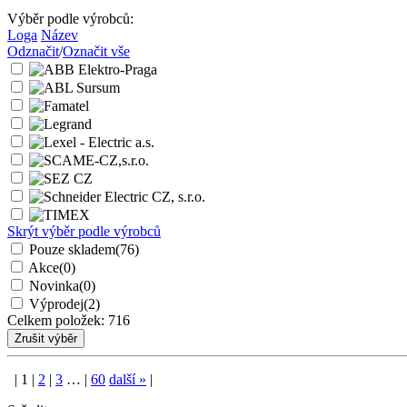
Výběr podle výrobců:
Loga
Název
Odznačit
/
Označit vše
Skrýt výběr podle výrobců
Pouze skladem
(76)
Akce
(0)
Novinka
(0)
Výprodej
(2)
Celkem položek:
716
|
1
|
2
|
3
…
|
60
další
»
|