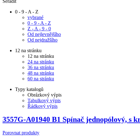
Seřadit
0 - 9 - A - Z
vybrané
0 - 9 - A - Z
Z - A - 9 - 0
Od nejlevnějšího
Od nejdražšího
12 na stránku
12 na stránku
24 na stránku
36 na stránku
48 na stránku
60 na stránku
Typy katalogů
Obrázkový výpis
Tabulkový výpis
Řádkový výpis
3557G-A01940 B1 Spínač jednopólový, s kr
Porovnat produkty