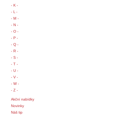
- K -
- L -
- M -
- N -
- O -
- P -
- Q -
- R -
- S -
- T -
- U -
- V -
- W -
- Z -
Akční nabídky
Novinky
Náš tip