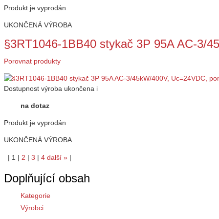
Produkt je vyprodán
UKONČENÁ VÝROBA
§3RT1046-1BB40 stykač 3P 95A AC-3/
Porovnat produkty
Dostupnost
výroba ukončena
i
na dotaz
Produkt je vyprodán
UKONČENÁ VÝROBA
|
1
|
2
|
3
|
4
další
»
|
Doplňující obsah
Kategorie
Výrobci