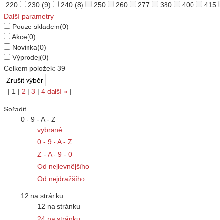
220
230
(9)
240
(8)
250
260
277
380
400
415
Další parametry
Pouze skladem
(0)
Akce
(0)
Novinka
(0)
Výprodej
(0)
Celkem položek:
39
|
1
|
2
|
3
|
4
další
»
|
Seřadit
0 - 9 - A - Z
vybrané
0 - 9 - A - Z
Z - A - 9 - 0
Od nejlevnějšího
Od nejdražšího
12 na stránku
12 na stránku
24 na stránku