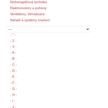
Nízkonapěťová technika
Elektromotory a pohony
Ventilátory, klimatizace
Nářadí a systémy značení
- " -
- 2 -
- 3 -
- A -
- B -
- C -
- D -
- E -
- F -
- G -
- H -
- I -
- J -