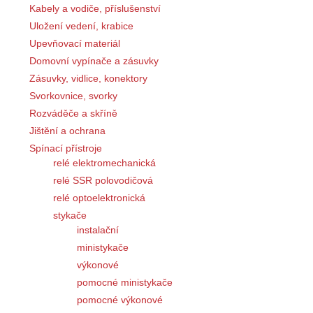
Kabely a vodiče, příslušenství
Uložení vedení, krabice
Upevňovací materiál
Domovní vypínače a zásuvky
Zásuvky, vidlice, konektory
Svorkovnice, svorky
Rozváděče a skříně
Jištění a ochrana
Spínací přístroje
relé elektromechanická
relé SSR polovodičová
relé optoelektronická
stykače
instalační
ministykače
výkonové
pomocné ministykače
pomocné výkonové