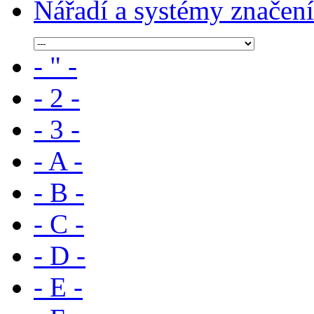
Nářadí a systémy značení
- " -
- 2 -
- 3 -
- A -
- B -
- C -
- D -
- E -