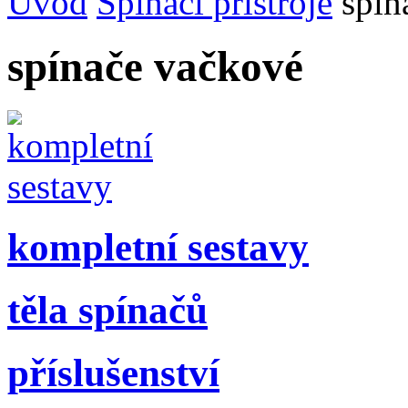
Úvod
Spínací přístroje
spín
spínače vačkové
kompletní sestavy
těla spínačů
příslušenství