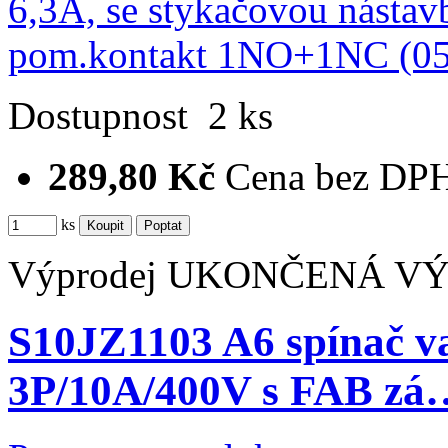
Dostupnost
2 ks
289,80 Kč
Cena bez DP
ks
Výprodej
UKONČENÁ V
S10JZ1103 A6 spínač va
3P/10A/400V s FAB zá