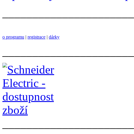
______________________
o programu
|
registrace
|
dárky
______________________
______________________