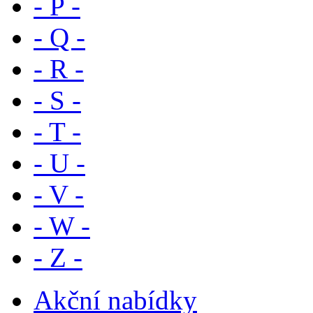
- P -
- Q -
- R -
- S -
- T -
- U -
- V -
- W -
- Z -
Akční nabídky