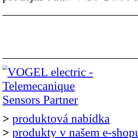
______________________
______________________
>
produktová nabídka
>
produkty v našem e-shop