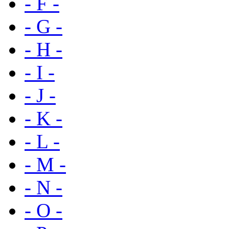
- F -
- G -
- H -
- I -
- J -
- K -
- L -
- M -
- N -
- O -