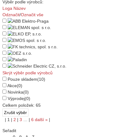
Výběr podle výrobců:
Loga
Název
Odznačit
/
Označit vše
Skrýt výběr podle výrobců
Pouze skladem
(10)
Akce
(0)
Novinka
(0)
Výprodej
(0)
Celkem položek:
65
|
1
|
2
|
3
…
|
6
další
»
|
Seřadit