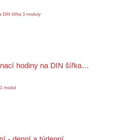
ací hodiny na DIN šířka…
ní - denní a týdenní …