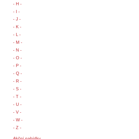
- H -
- I -
- J -
- K -
- L -
- M -
- N -
- O -
- P -
- Q -
- R -
- S -
- T -
- U -
- V -
- W -
- Z -
Akční nabídky