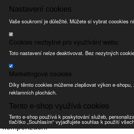
Nastavení cookies
Vaše soukromí je důležité. Můžete si vybrat coookies n
Přeskočit na hlavní obsah
/
Přeskočit na doplňující obsah
Obchodní podmínky
Cookies nezbytné pro využívání webu
Registrace
O nás
Toto nastavení nelze deaktivovat. Bez nezytných cooki
Kontakt
Marketingové cookies
Díky těmto cookies můžeme zlepšovat výkon e-shopu, zo
reklamních plochách.
Zvolte měnu:
Tento e-shop využívá cookies
Přihlásit uživatele
Porovnat produkty
0
Tento e-shop používá k poskytování služeb, personaliza
Úvod
Spínací přístroje
stykače
kompenzační
tlačítko „Souhlasím“ vyjadřujete souhlas k použití všec
kompenzační