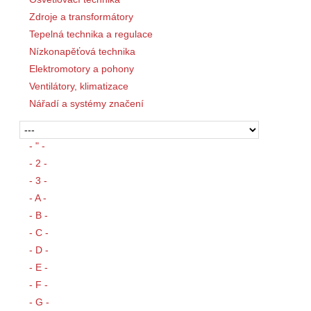
Zdroje a transformátory
Tepelná technika a regulace
Nízkonapěťová technika
Elektromotory a pohony
Ventilátory, klimatizace
Nářadí a systémy značení
- " -
- 2 -
- 3 -
- A -
- B -
- C -
- D -
- E -
- F -
- G -