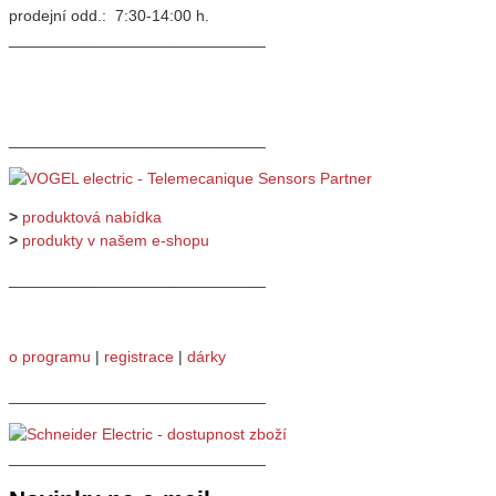
prodejní odd.: 7:30-14:00 h.
_____________________________
_____________________________
>
produktová nabídka
>
produkty v našem e-shopu
_____________________________
o programu
|
registrace
|
dárky
_____________________________
_____________________________