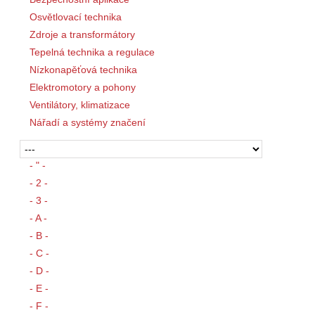
Osvětlovací technika
Zdroje a transformátory
Tepelná technika a regulace
Nízkonapěťová technika
Elektromotory a pohony
Ventilátory, klimatizace
Nářadí a systémy značení
- " -
- 2 -
- 3 -
- A -
- B -
- C -
- D -
- E -
- F -