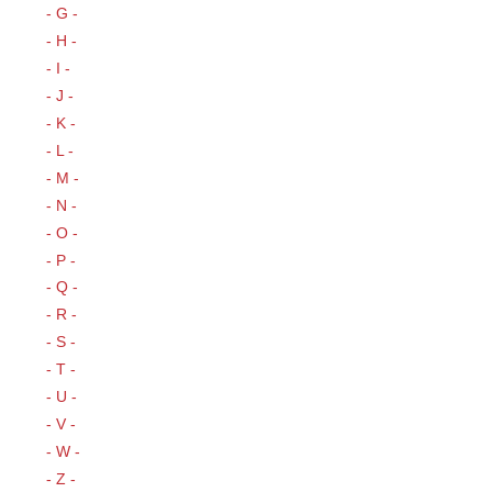
- G -
- H -
- I -
- J -
- K -
- L -
- M -
- N -
- O -
- P -
- Q -
- R -
- S -
- T -
- U -
- V -
- W -
- Z -