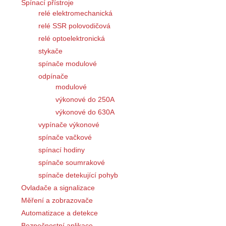
Spínací přístroje
relé elektromechanická
relé SSR polovodičová
relé optoelektronická
stykače
spínače modulové
odpínače
modulové
výkonové do 250A
výkonové do 630A
vypínače výkonové
spínače vačkové
spínací hodiny
spínače soumrakové
spínače detekující pohyb
Ovladače a signalizace
Měření a zobrazovače
Automatizace a detekce
Bezpečnostní aplikace