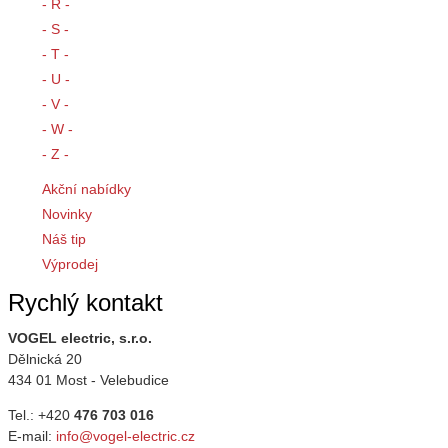
- R -
- S -
- T -
- U -
- V -
- W -
- Z -
Akční nabídky
Novinky
Náš tip
Výprodej
Rychlý kontakt
VOGEL electric, s.r.o.
Dělnická 20
434 01 Most - Velebudice
Tel.: +420
476 703 016
E-mail:
info@vogel-electric.cz