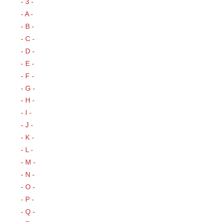
- 3 -
- A -
- B -
- C -
- D -
- E -
- F -
- G -
- H -
- I -
- J -
- K -
- L -
- M -
- N -
- O -
- P -
- Q -