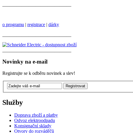
_____________________________
o programu
|
registrace
|
dárky
_____________________________
_____________________________
Novinky na e-mail
Registrujte se k odběru novinek a slev!
Služby
Doprava zboží a platby
Odvoz elektroodpadu
Konsignační sklady
Otvory do rozváděčů