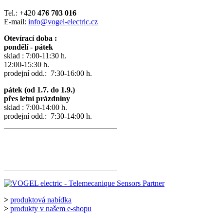
Tel.: +420
476 703 016
E-mail:
info@vogel-electric.cz
Otevírací doba :
pondělí - pátek
sklad : 7:00-11:30 h.
12:00-15:30 h.
prodejní odd.: 7:30-16:00 h.
pátek (od 1.7. do 1.9.)
přes letní prázdniny
sklad : 7:00-14:00 h.
prodejní odd.: 7:30-14:00 h.
_____________________________
_____________________________
>
produktová nabídka
>
produkty v našem e-shopu