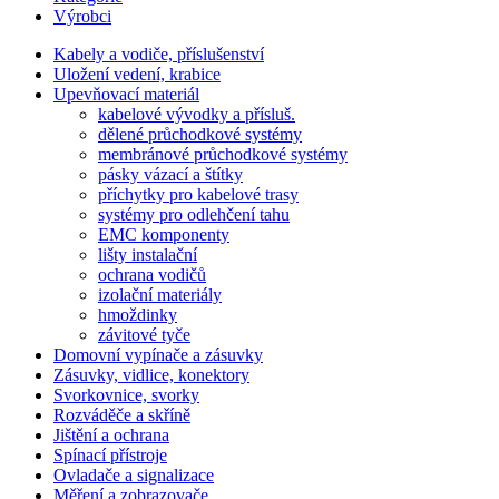
Výrobci
Kabely a vodiče, příslušenství
Uložení vedení, krabice
Upevňovací materiál
kabelové vývodky a přísluš.
dělené průchodkové systémy
membránové průchodkové systémy
pásky vázací a štítky
příchytky pro kabelové trasy
systémy pro odlehčení tahu
EMC komponenty
lišty instalační
ochrana vodičů
izolační materiály
hmoždinky
závitové tyče
Domovní vypínače a zásuvky
Zásuvky, vidlice, konektory
Svorkovnice, svorky
Rozváděče a skříně
Jištění a ochrana
Spínací přístroje
Ovladače a signalizace
Měření a zobrazovače