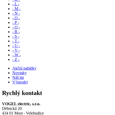
- L -
- M -
- N -
- O -
- P -
- Q -
- R -
- S -
- T -
- U -
- V -
- W -
- Z -
Akční nabídky
Novinky
Náš tip
Výprodej
Rychlý kontakt
VOGEL electric, s.r.o.
Dělnická 20
434 01 Most - Velebudice