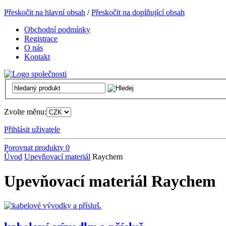
Přeskočit na hlavní obsah
/
Přeskočit na doplňující obsah
Obchodní podmínky
Registrace
O nás
Kontakt
Zvolte měnu:
Přihlásit uživatele
Porovnat produkty
0
Úvod
Upevňovací materiál
Raychem
Upevňovací materiál Raychem