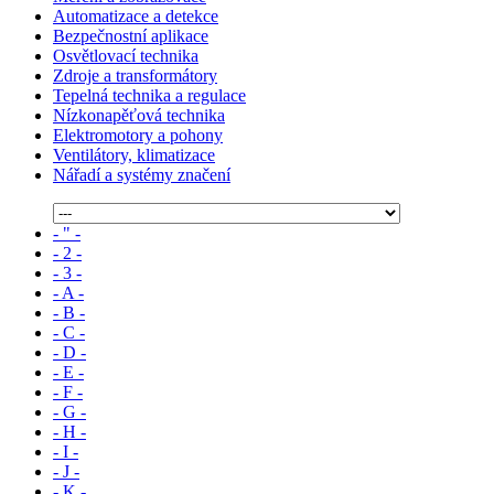
Automatizace a detekce
Bezpečnostní aplikace
Osvětlovací technika
Zdroje a transformátory
Tepelná technika a regulace
Nízkonapěťová technika
Elektromotory a pohony
Ventilátory, klimatizace
Nářadí a systémy značení
- " -
- 2 -
- 3 -
- A -
- B -
- C -
- D -
- E -
- F -
- G -
- H -
- I -
- J -
- K -