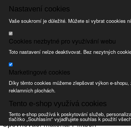
Nastavení cookies
Vaše soukromí je důležité. Můžete si vybrat coookies n
Přeskočit na hlavní obsah
/
Přeskočit na doplňující obsah
Obchodní podmínky
Cookies nezbytné pro využívání webu
Registrace
O nás
Toto nastavení nelze deaktivovat. Bez nezytných cooki
Kontakt
Marketingové cookies
Díky těmto cookies můžeme zlepšovat výkon e-shopu, zo
reklamních plochách.
Zvolte měnu:
Tento e-shop využívá cookies
Přihlásit uživatele
Porovnat produkty
0
Tento e-shop používá k poskytování služeb, personaliza
Úvod
Upevňovací materiál
Pflitsch
tlačítko „Souhlasím“ vyjadřujete souhlas k použití všec
Upevňovací materiál Pflitsch