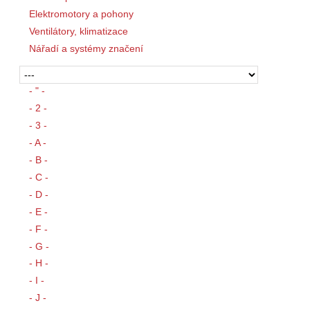
Elektromotory a pohony
Ventilátory, klimatizace
Nářadí a systémy značení
- " -
- 2 -
- 3 -
- A -
- B -
- C -
- D -
- E -
- F -
- G -
- H -
- I -
- J -