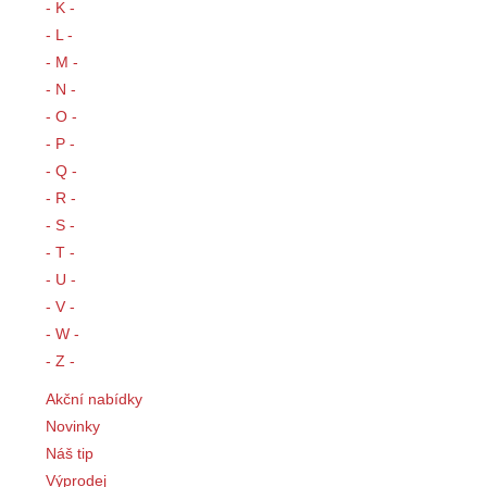
- K -
- L -
- M -
- N -
- O -
- P -
- Q -
- R -
- S -
- T -
- U -
- V -
- W -
- Z -
Akční nabídky
Novinky
Náš tip
Výprodej