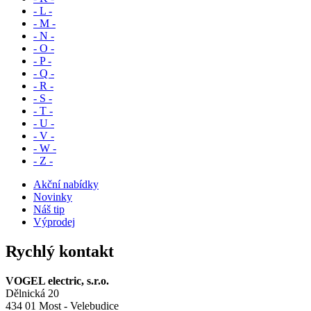
- L -
- M -
- N -
- O -
- P -
- Q -
- R -
- S -
- T -
- U -
- V -
- W -
- Z -
Akční nabídky
Novinky
Náš tip
Výprodej
Rychlý kontakt
VOGEL electric, s.r.o.
Dělnická 20
434 01 Most - Velebudice