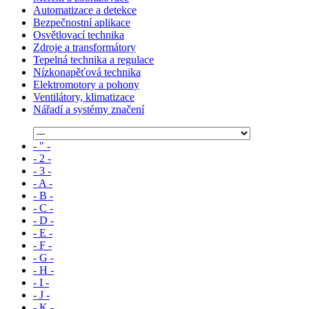
Automatizace a detekce
Bezpečnostní aplikace
Osvětlovací technika
Zdroje a transformátory
Tepelná technika a regulace
Nízkonapěťová technika
Elektromotory a pohony
Ventilátory, klimatizace
Nářadí a systémy značení
- " -
- 2 -
- 3 -
- A -
- B -
- C -
- D -
- E -
- F -
- G -
- H -
- I -
- J -
- K -