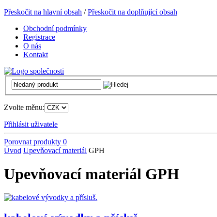
Přeskočit na hlavní obsah
/
Přeskočit na doplňující obsah
Obchodní podmínky
Registrace
O nás
Kontakt
Zvolte měnu:
Přihlásit uživatele
Porovnat produkty
0
Úvod
Upevňovací materiál
GPH
Upevňovací materiál GPH