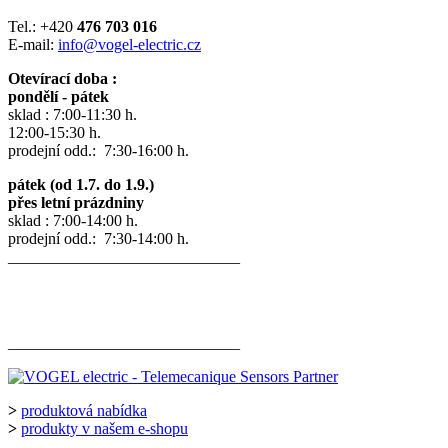
Tel.: +420
476 703 016
E-mail:
info@vogel-electric.cz
Otevírací doba :
pondělí - pátek
sklad : 7:00-11:30 h.
12:00-15:30 h.
prodejní odd.: 7:30-16:00 h.
pátek (od 1.7. do 1.9.)
přes letní prázdniny
sklad : 7:00-14:00 h.
prodejní odd.: 7:30-14:00 h.
_____________________________
_____________________________
>
produktová nabídka
>
produkty v našem e-shopu