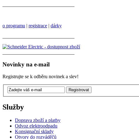
_____________________________
o programu
|
registrace
|
dárky
_____________________________
_____________________________
Novinky na e-mail
Registrujte se k odběru novinek a slev!
Služby
Doprava zboží a platby
Odvoz elektroodpadu
Konsignační sklady
Otvory do rozváděčů