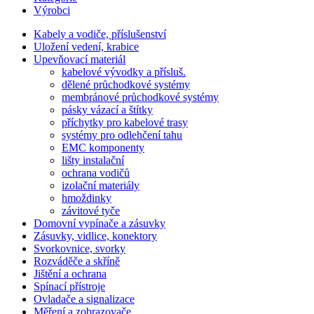
Výrobci
Kabely a vodiče, příslušenství
Uložení vedení, krabice
Upevňovací materiál
kabelové vývodky a přísluš.
dělené průchodkové systémy
membránové průchodkové systémy
pásky vázací a štítky
příchytky pro kabelové trasy
systémy pro odlehčení tahu
EMC komponenty
lišty instalační
ochrana vodičů
izolační materiály
hmoždinky
závitové tyče
Domovní vypínače a zásuvky
Zásuvky, vidlice, konektory
Svorkovnice, svorky
Rozváděče a skříně
Jištění a ochrana
Spínací přístroje
Ovladače a signalizace
Měření a zobrazovače