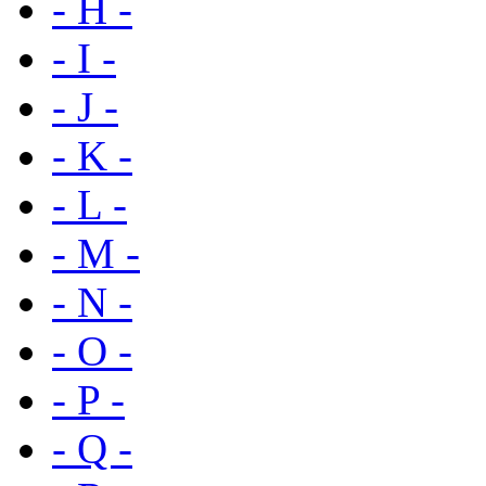
- H -
- I -
- J -
- K -
- L -
- M -
- N -
- O -
- P -
- Q -