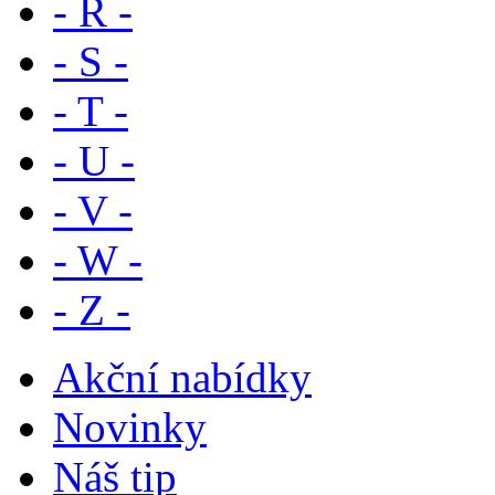
- R -
- S -
- T -
- U -
- V -
- W -
- Z -
Akční nabídky
Novinky
Náš tip