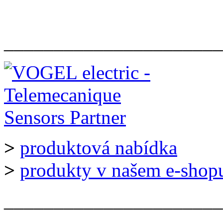
______________________
>
produktová nabídka
>
produkty v našem e-shop
______________________