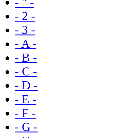
- " -
- 2 -
- 3 -
- A -
- B -
- C -
- D -
- E -
- F -
- G -