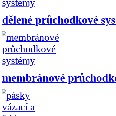
dělené průchodkové sy
membránové průchodko