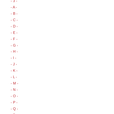
- 3 -
- A -
- B -
- C -
- D -
- E -
- F -
- G -
- H -
- I -
- J -
- K -
- L -
- M -
- N -
- O -
- P -
- Q -