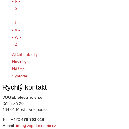
- R -
- S -
- T -
- U -
- V -
- W -
- Z -
Akční nabídky
Novinky
Náš tip
Výprodej
Rychlý kontakt
VOGEL electric, s.r.o.
Dělnická 20
434 01 Most - Velebudice
Tel.: +420
476 703 016
E-mail:
info@vogel-electric.cz