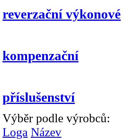
pomocné výkonové
reverzační ministykače
reverzační výkonové