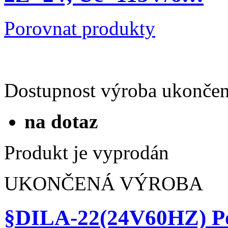
Dostupnost
výroba ukonče
na dotaz
Produkt je vyprodán
UKONČENÁ VÝROBA
§DILA-22(115V60HZ) P