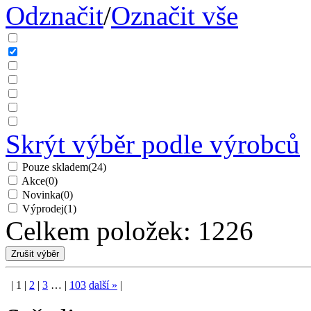
kompenzační
příslušenství
Výběr podle výrobců:
Loga
Název
Odznačit
/
Označit vše