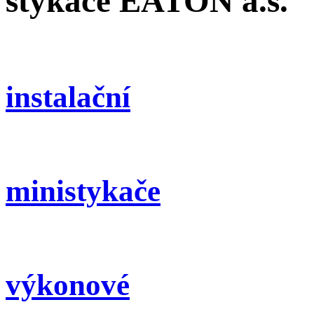
Úvod
Spínací přístroje
styk
stykače EATON a.s.
instalační
ministykače