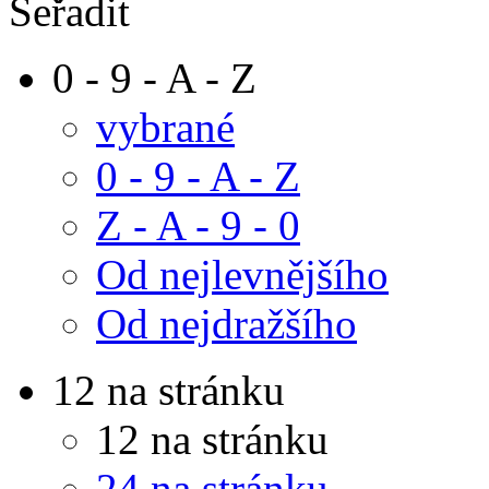
Skrýt výběr podle výrobců
Pouze skladem
(24)
Akce
(0)
Novinka
(0)
Výprodej
(1)
Celkem položek:
1226
|
1
|
2
|
3
…
|
103
další
»
|
Seřadit