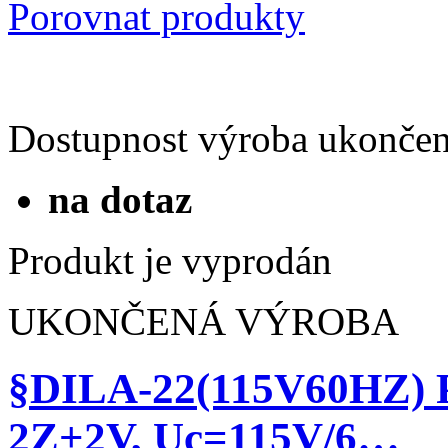
48 na stránku
60 na stránku
Typy katalogů
Obrázkový výpis
Tabulkový výpis
Řádkový výpis
§DIL00M(24V50HZ) St
Porovnat produkty