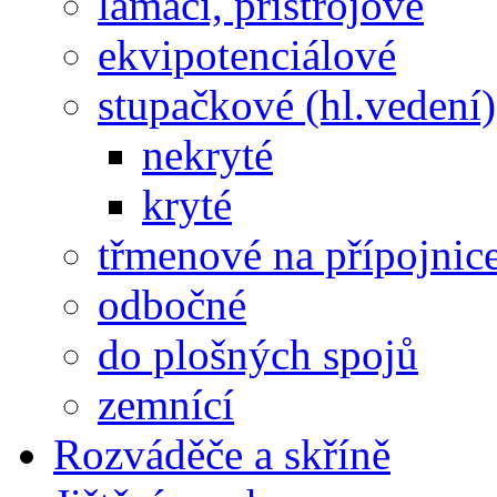
lámací, přístrojové
ekvipotenciálové
stupačkové (hl.vedení)
nekryté
kryté
třmenové na přípojnic
odbočné
do plošných spojů
zemnící
Rozváděče a skříně