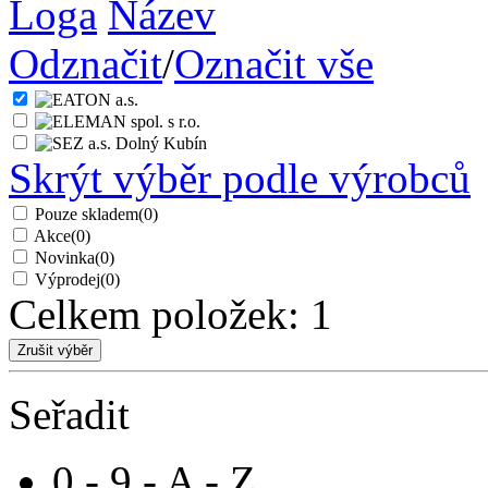
Loga
Název
Odznačit
/
Označit vše
Skrýt výběr podle výrobců
Pouze skladem
(0)
Akce
(0)
Novinka
(0)
Výprodej
(0)
Celkem položek:
1
Seřadit
0 - 9 - A - Z