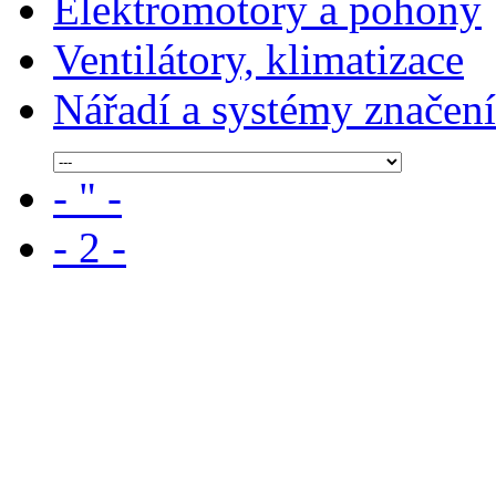
Elektromotory a pohony
Ventilátory, klimatizace
Nářadí a systémy značení
- " -
- 2 -
- 3 -
- A -
- B -
- C -