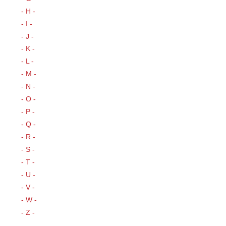
- H -
- I -
- J -
- K -
- L -
- M -
- N -
- O -
- P -
- Q -
- R -
- S -
- T -
- U -
- V -
- W -
- Z -