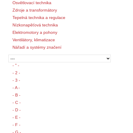
Osvětlovací technika
Zdroje a transformátory
Tepelná technika a regulace
Nízkonapěťová technika
Elektromotory a pohony
Ventilátory, klimatizace
Nářadí a systémy značení
- " -
- 2 -
- 3 -
- A -
- B -
- C -
- D -
- E -
- F -
- G -