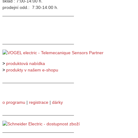
sklad : 7:00-14:00 h.
prodejní odd.: 7:30-14:00 h.
_____________________________
_____________________________
>
produktová nabídka
>
produkty v našem e-shopu
_____________________________
o programu
|
registrace
|
dárky
_____________________________
_____________________________