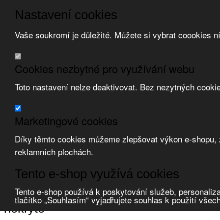
Nastavení cookies
Vaše soukromí je důležité. Můžete si vybrat coookies n
Přeskočit na hlavní obsah
/
Přeskočit na doplňující obsah
Obchodní podmínky
Cookies nezbytné pro využívání webu
Registrace
O nás
Toto nastavení nelze deaktivovat. Bez nezytných cooki
Kontakt
Marketingové cookies
Díky těmto cookies můžeme zlepšovat výkon e-shopu, zo
reklamních plochách.
Zvolte měnu:
Tento e-shop využívá cookies
Přihlásit uživatele
Porovnat produkty
0
Tento e-shop používá k poskytování služeb, personaliza
Úvod
Svorkovnice, svorky
stupačkové (hl.vedení)
nekryté
tlačítko „Souhlasím“ vyjadřujete souhlas k použití všec
nekryté