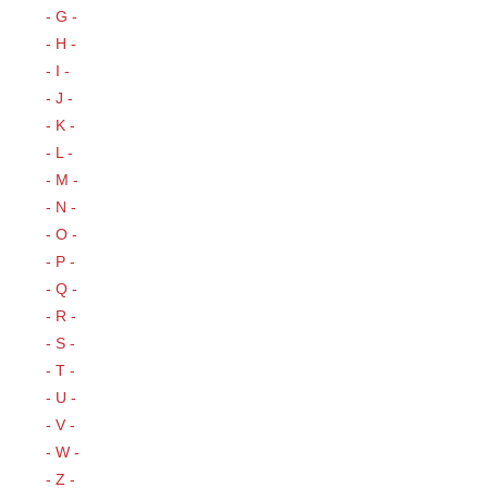
- G -
- H -
- I -
- J -
- K -
- L -
- M -
- N -
- O -
- P -
- Q -
- R -
- S -
- T -
- U -
- V -
- W -
- Z -