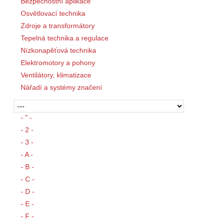
Bezpečnostní aplikace
Osvětlovací technika
Zdroje a transformátory
Tepelná technika a regulace
Nízkonapěťová technika
Elektromotory a pohony
Ventilátory, klimatizace
Nářadí a systémy značení
- " -
- 2 -
- 3 -
- A -
- B -
- C -
- D -
- E -
- F -