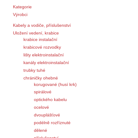
Kategorie
Výrobci
Kabely a vodiče, příslušenství
Uložení vedení, krabice
krabice instalační
krabicové rozvodky
lišty elektroinstalační
kanály elektroinstalační
trubky tuhé
chráničky ohebné
korugované (husí krk)
spirálové
optického kabelu
ocelové
dvouplášťové
podélně rozříznuté
dělené