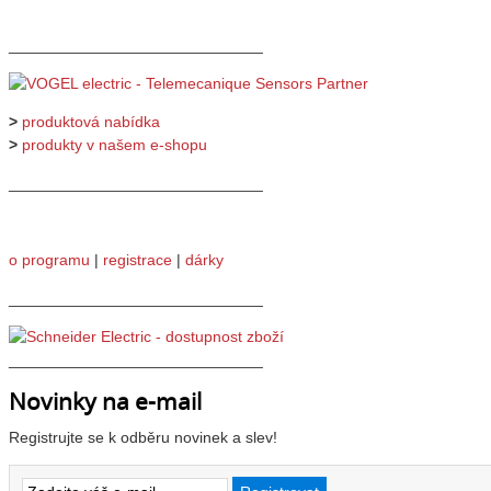
_____________________________
>
produktová nabídka
>
produkty v našem e-shopu
_____________________________
o programu
|
registrace
|
dárky
_____________________________
_____________________________
Novinky na e-mail
Registrujte se k odběru novinek a slev!