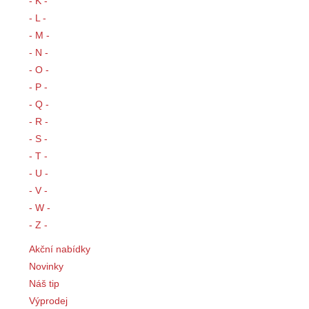
- K -
- L -
- M -
- N -
- O -
- P -
- Q -
- R -
- S -
- T -
- U -
- V -
- W -
- Z -
Akční nabídky
Novinky
Náš tip
Výprodej