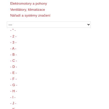
Elektromotory a pohony
Ventilátory, klimatizace
Nářadí a systémy značení
- " -
- 2 -
- 3 -
- A -
- B -
- C -
- D -
- E -
- F -
- G -
- H -
- I -
- J -