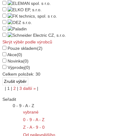
Skrýt výběr podle výrobců
Pouze skladem
(2)
Akce
(0)
Novinka
(0)
Výprodej
(0)
Celkem položek:
30
|
1
|
2
|
3
další
»
|
Seřadit
0 - 9 - A - Z
vybrané
0 - 9 - A - Z
Z - A - 9 - 0
Od nejlevnějšího