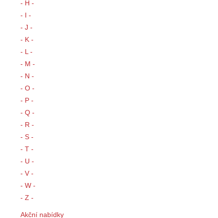
- H -
- I -
- J -
- K -
- L -
- M -
- N -
- O -
- P -
- Q -
- R -
- S -
- T -
- U -
- V -
- W -
- Z -
Akční nabídky