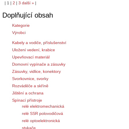
|
1
|
2
|
3
další
»
|
Doplňující obsah
Kategorie
Výrobci
Kabely a vodiče, příslušenství
Uložení vedení, krabice
Upevňovací materiál
Domovní vypínače a zásuvky
Zásuvky, vidlice, konektory
Svorkovnice, svorky
Rozváděče a skříně
Jištění a ochrana
Spínací přístroje
relé elektromechanická
relé SSR polovodičová
relé optoelektronická
stykače