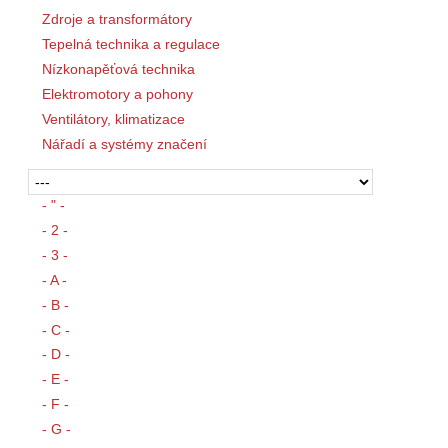
Zdroje a transformátory
Tepelná technika a regulace
Nízkonapěťová technika
Elektromotory a pohony
Ventilátory, klimatizace
Nářadí a systémy značení
- " -
- 2 -
- 3 -
- A -
- B -
- C -
- D -
- E -
- F -
- G -