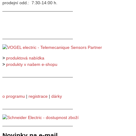
prodejní odd.: 7:30-14:00 h.
_____________________________
_____________________________
>
produktová nabídka
>
produkty v našem e-shopu
_____________________________
o programu
|
registrace
|
dárky
_____________________________
_____________________________
Novinky na e-mail