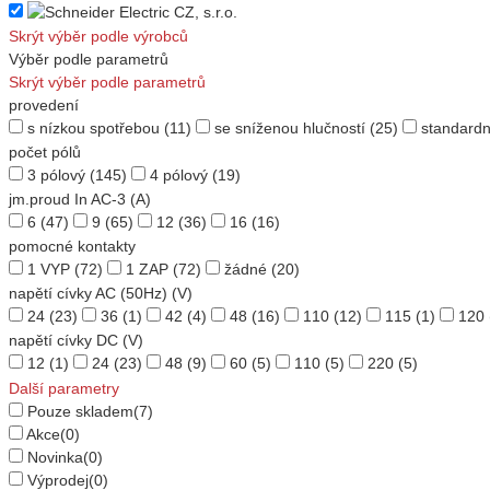
Skrýt výběr podle výrobců
Výběr podle parametrů
Skrýt výběr podle parametrů
provedení
s nízkou spotřebou
(11)
se sníženou hlučností
(25)
standardn
počet pólů
3 pólový
(145)
4 pólový
(19)
jm.proud In AC-3 (A)
6
(47)
9
(65)
12
(36)
16
(16)
pomocné kontakty
1 VYP
(72)
1 ZAP
(72)
žádné
(20)
napětí cívky AC (50Hz) (V)
24
(23)
36
(1)
42
(4)
48
(16)
110
(12)
115
(1)
120
napětí cívky DC (V)
12
(1)
24
(23)
48
(9)
60
(5)
110
(5)
220
(5)
Další parametry
Pouze skladem
(7)
Akce
(0)
Novinka
(0)
Výprodej
(0)