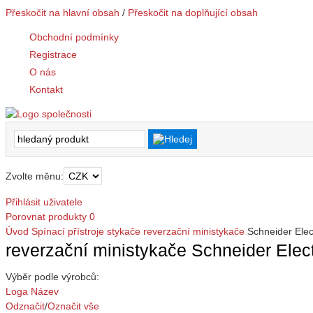
Přeskočit na hlavní obsah
/
Přeskočit na doplňující obsah
Obchodní podmínky
Registrace
O nás
Kontakt
Zvolte měnu:
Přihlásit uživatele
Porovnat produkty
0
Úvod
Spínací přístroje
stykače
reverzační ministykače
Schneider Elect
reverzační ministykače Schneider Electr
Výběr podle výrobců:
Loga
Název
Odznačit
/
Označit vše