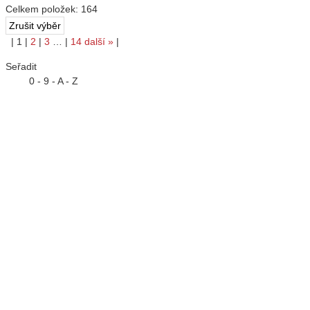
Celkem položek:
164
|
1
|
2
|
3
…
|
14
další
»
|
Seřadit
0 - 9 - A - Z
vybrané
0 - 9 - A - Z
Z - A - 9 - 0
Od nejlevnějšího
Od nejdražšího
12 na stránku
12 na stránku
24 na stránku
36 na stránku
48 na stránku
60 na stránku
Typy katalogů