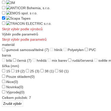
Skrýt výběr podle výrobců
Výběr podle parametrů
Skrýt výběr podle parametrů
materiál
gumové samosvařitelné
(7)
hliník
Polyetylen
PVC
barva
bílá
černá
(7)
hnědá
mix barev
rudá/červená
světle 
šířka (mm)
15
19
(2)
25
(3)
38
(1)
50
(1)
Pouze skladem
(0)
Akce
(0)
Novinka
(0)
Výprodej
(0)
Celkem položek:
7