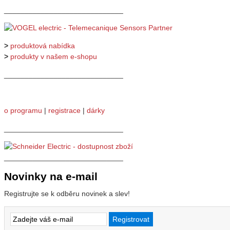
_____________________________
>
produktová nabídka
>
produkty v našem e-shopu
_____________________________
o programu
|
registrace
|
dárky
_____________________________
_____________________________
Novinky na e-mail
Registrujte se k odběru novinek a slev!