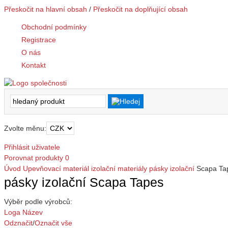
Přeskočit na hlavní obsah
/
Přeskočit na doplňující obsah
Obchodní podmínky
Registrace
O nás
Kontakt
Zvolte měnu:
Přihlásit uživatele
Porovnat produkty
0
Úvod
Upevňovací materiál
izolační materiály
pásky izolační
Scapa Ta
pásky izolační Scapa Tapes
Výběr podle výrobců:
Loga
Název
Odznačit
/
Označit vše