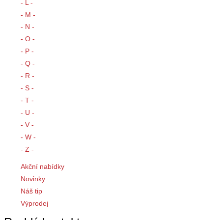
- L -
- M -
- N -
- O -
- P -
- Q -
- R -
- S -
- T -
- U -
- V -
- W -
- Z -
Akční nabídky
Novinky
Náš tip
Výprodej