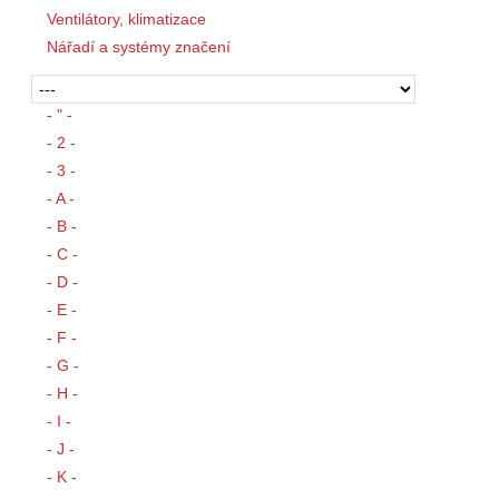
Ventilátory, klimatizace
Nářadí a systémy značení
- " -
- 2 -
- 3 -
- A -
- B -
- C -
- D -
- E -
- F -
- G -
- H -
- I -
- J -
- K -