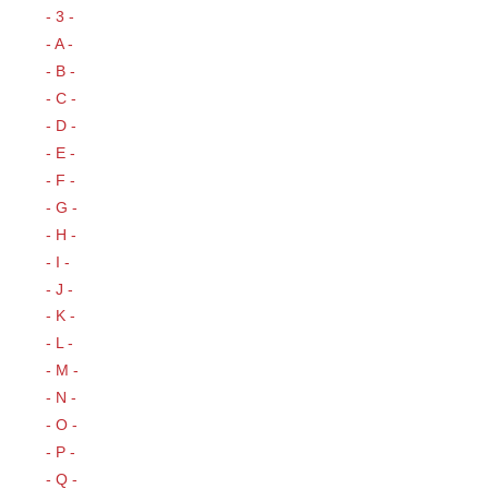
- 3 -
- A -
- B -
- C -
- D -
- E -
- F -
- G -
- H -
- I -
- J -
- K -
- L -
- M -
- N -
- O -
- P -
- Q -