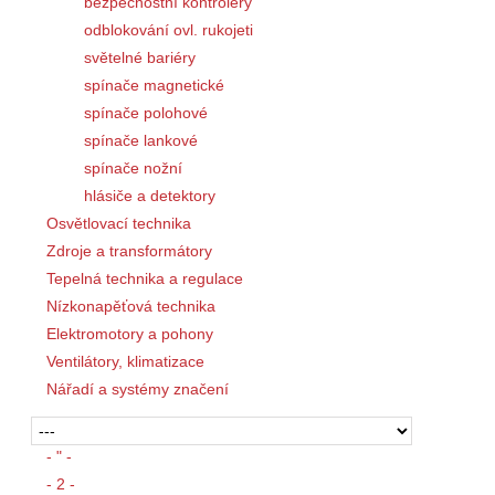
bezpečnostní kontroléry
odblokování ovl. rukojeti
světelné bariéry
spínače magnetické
spínače polohové
spínače lankové
spínače nožní
hlásiče a detektory
Osvětlovací technika
Zdroje a transformátory
Tepelná technika a regulace
Nízkonapěťová technika
Elektromotory a pohony
Ventilátory, klimatizace
Nářadí a systémy značení
- " -
- 2 -