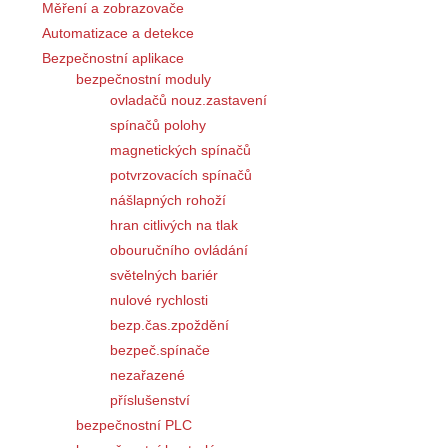
Měření a zobrazovače
Automatizace a detekce
Bezpečnostní aplikace
bezpečnostní moduly
ovladačů nouz.zastavení
spínačů polohy
magnetických spínačů
potvrzovacích spínačů
nášlapných rohoží
hran citlivých na tlak
obouručního ovládání
světelných bariér
nulové rychlosti
bezp.čas.zpoždění
bezpeč.spínače
nezařazené
příslušenství
bezpečnostní PLC