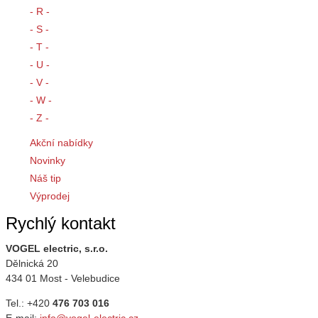
- R -
- S -
- T -
- U -
- V -
- W -
- Z -
Akční nabídky
Novinky
Náš tip
Výprodej
Rychlý kontakt
VOGEL electric, s.r.o.
Dělnická 20
434 01 Most - Velebudice
Tel.: +420
476 703 016