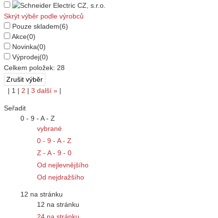
Skrýt výběr podle výrobců
Pouze skladem
(6)
Akce
(0)
Novinka
(0)
Výprodej
(0)
Celkem položek:
28
|
1
|
2
|
3
další
»
|
Seřadit
0 - 9 - A - Z
vybrané
0 - 9 - A - Z
Z - A - 9 - 0
Od nejlevnějšího
Od nejdražšího
12 na stránku
12 na stránku
24 na stránku