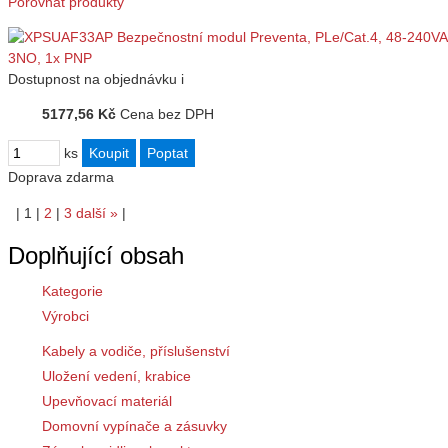
Porovnat produkty
Dostupnost
na objednávku
i
5177,56 Kč
Cena bez DPH
ks
Doprava zdarma
|
1
|
2
|
3
další
»
|
Doplňující obsah
Kategorie
Výrobci
Kabely a vodiče, příslušenství
Uložení vedení, krabice
Upevňovací materiál
Domovní vypínače a zásuvky