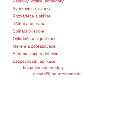
Zásuvky, vidlice, konektory
Svorkovnice, svorky
Rozváděče a skříně
Jištění a ochrana
Spínací přístroje
Ovladače a signalizace
Měření a zobrazovače
Automatizace a detekce
Bezpečnostní aplikace
bezpečnostní moduly
ovladačů nouz.zastavení
spínačů polohy
magnetických spínačů
potvrzovacích spínačů
nášlapných rohoží
hran citlivých na tlak
obouručního ovládání
světelných bariér
nulové rychlosti