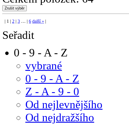
|
1
|
2
|
3
…
|
6
další
»
|
Seřadit
0 - 9 - A - Z
vybrané
0 - 9 - A - Z
Z - A - 9 - 0
Od nejlevnějšího
Od nejdražšího