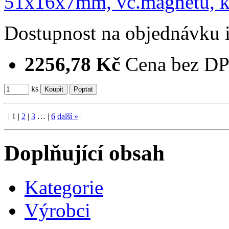
Dostupnost
na objednávku
2256,78 Kč
Cena bez D
ks
|
1
|
2
|
3
…
|
6
další
»
|
Doplňující obsah
Kategorie
Výrobci