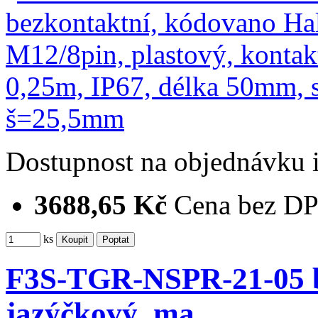
Dostupnost
na objednávku
3688,65 Kč
Cena bez D
ks
F3S-TGR-NSPR-21-05 be
jazýčkový, ma…