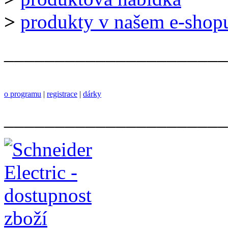
>
produkty v našem e-shop
______________________
o programu
|
registrace
|
dárky
______________________