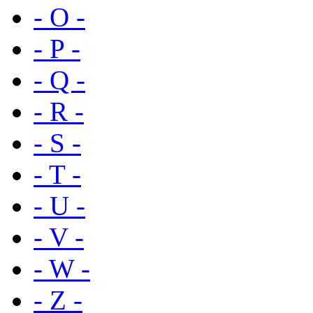
- O -
- P -
- Q -
- R -
- S -
- T -
- U -
- V -
- W -
- Z -