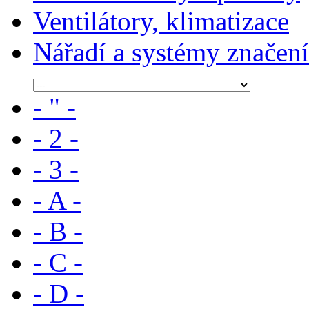
Ventilátory, klimatizace
Nářadí a systémy značení
- " -
- 2 -
- 3 -
- A -
- B -
- C -
- D -