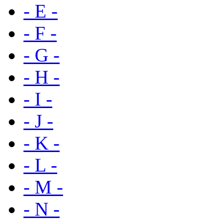
- E -
- F -
- G -
- H -
- I -
- J -
- K -
- L -
- M -
- N -