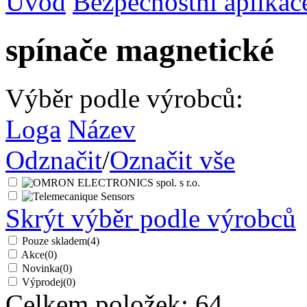
Úvod
Bezpečnostní aplikac
spínače magnetické
Výběr podle výrobců:
Loga
Název
Odznačit
/
Označit vše
Skrýt výběr podle výrobců
Pouze skladem
(4)
Akce
(0)
Novinka
(0)
Výprodej
(0)
Celkem položek:
64