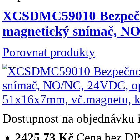
XCSDMC59010 Bezpečn
magnetický snímač, N
Porovnat produkty
Dostupnost
na objednávku
2425,73 Kč
Cena bez D