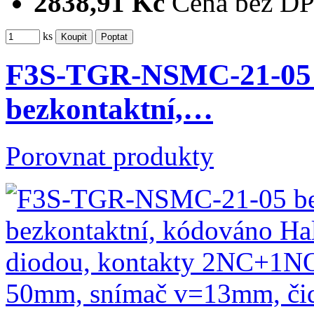
2838,91 Kč
Cena bez D
ks
F3S-TGR-NSMC-21-05 be
bezkontaktní,…
Porovnat produkty