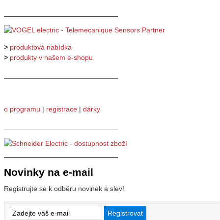
_____________________________
>
produktová nabídka
>
produkty v našem e-shopu
_____________________________
o programu
|
registrace
|
dárky
_____________________________
_____________________________
Novinky na e-mail
Registrujte se k odběru novinek a slev!