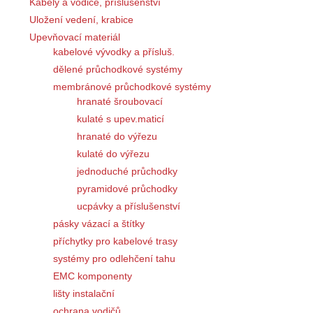
Kabely a vodiče, příslušenství
Uložení vedení, krabice
Upevňovací materiál
kabelové vývodky a přísluš.
dělené průchodkové systémy
membránové průchodkové systémy
hranaté šroubovací
kulaté s upev.maticí
hranaté do výřezu
kulaté do výřezu
jednoduché průchodky
pyramidové průchodky
ucpávky a příslušenství
pásky vázací a štítky
příchytky pro kabelové trasy
systémy pro odlehčení tahu
EMC komponenty
lišty instalační
ochrana vodičů