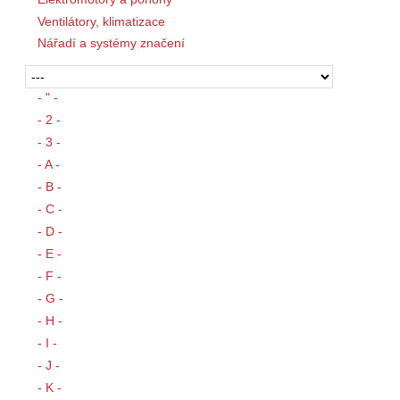
Ventilátory, klimatizace
Nářadí a systémy značení
- " -
- 2 -
- 3 -
- A -
- B -
- C -
- D -
- E -
- F -
- G -
- H -
- I -
- J -
- K -