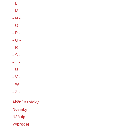
- L -
- M -
- N -
- O -
- P -
- Q -
- R -
- S -
- T -
- U -
- V -
- W -
- Z -
Akční nabídky
Novinky
Náš tip
Výprodej