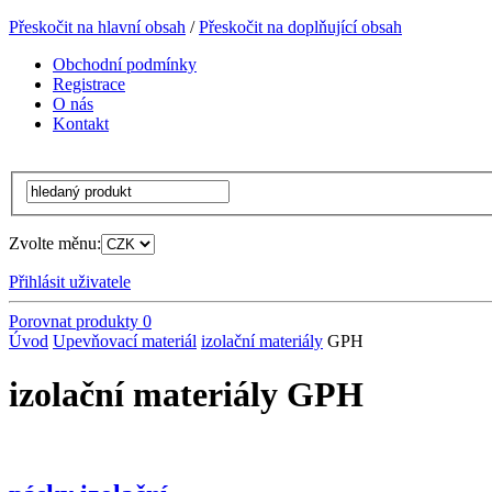
Přeskočit na hlavní obsah
/
Přeskočit na doplňující obsah
Obchodní podmínky
Registrace
O nás
Kontakt
Zvolte měnu:
Přihlásit uživatele
Porovnat produkty
0
Úvod
Upevňovací materiál
izolační materiály
GPH
izolační materiály GPH