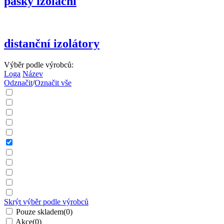
pásky izolační
distanční izolátory
Výběr podle výrobců:
Loga
Název
Odznačit
/
Označit vše
Skrýt výběr podle výrobců
Pouze skladem
(0)
Akce
(0)