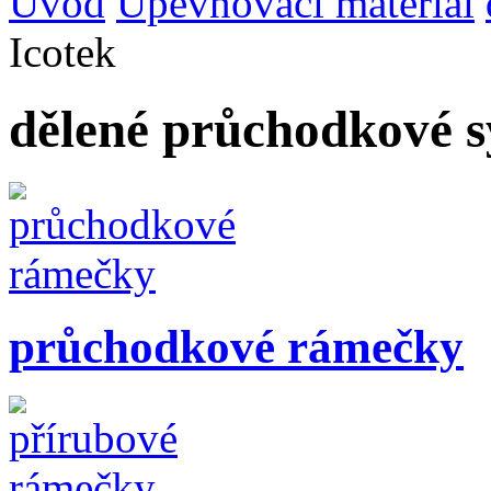
Úvod
Upevňovací materiál
Icotek
dělené průchodkové s
průchodkové rámečky