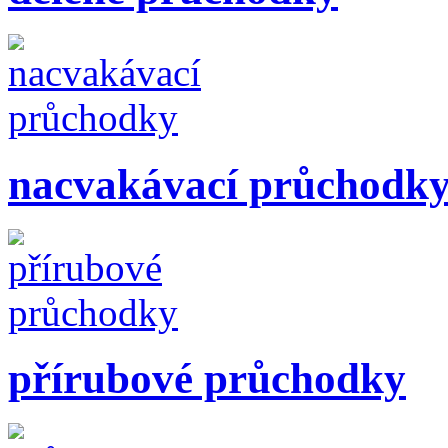
nacvakávací průchodk
přírubové průchodky