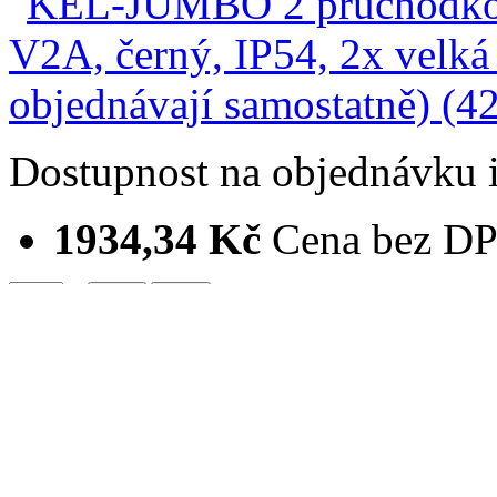
Dostupnost
na objednávku
1934,34 Kč
Cena bez D
ks
KEL-JUMBO 2 průchodk
IP54, 200x116x35, 2x…
Porovnat produkty