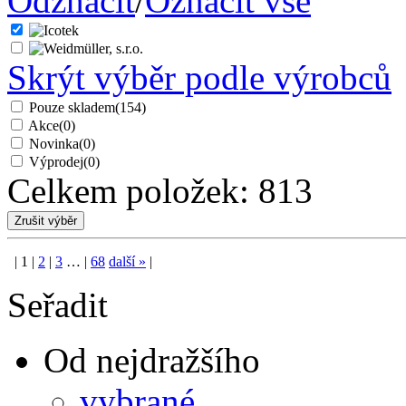
Odznačit
/
Označit vše
Skrýt výběr podle výrobců
Pouze skladem
(154)
Akce
(0)
Novinka
(0)
Výprodej
(0)
Celkem položek:
813
|
1
|
2
|
3
…
|
68
další
»
|
Seřadit
Od nejdražšího
vybrané