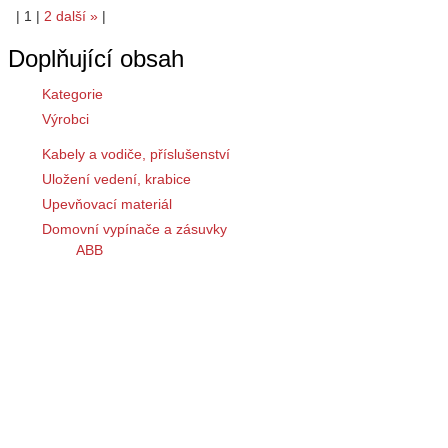
|
1
|
2
další
»
|
Doplňující obsah
Kategorie
Výrobci
Kabely a vodiče, příslušenství
Uložení vedení, krabice
Upevňovací materiál
Domovní vypínače a zásuvky
ABB
UNICA
mechanismy ovládací
mechanismy zásuvkové
mechanismy indikační
mechanismy ostatní
mechanismy AirLink
krycí rámečky
dekorativní rámečky