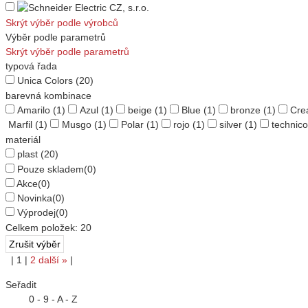
Skrýt výběr podle výrobců
Výběr podle parametrů
Skrýt výběr podle parametrů
typová řada
Unica Colors
(20)
barevná kombinace
Amarilo
(1)
Azul
(1)
beige
(1)
Blue
(1)
bronze
(1)
Cre
Marfil
(1)
Musgo
(1)
Polar
(1)
rojo
(1)
silver
(1)
technico
materiál
plast
(20)
Pouze skladem
(0)
Akce
(0)
Novinka
(0)
Výprodej
(0)
Celkem položek:
20
|
1
|
2
další
»
|
Seřadit
0 - 9 - A - Z