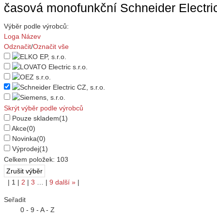
časová monofunkční Schneider Electric 
Výběr podle výrobců:
Loga
Název
Odznačit
/
Označit vše
Skrýt výběr podle výrobců
Pouze skladem
(1)
Akce
(0)
Novinka
(0)
Výprodej
(1)
Celkem položek:
103
|
1
|
2
|
3
…
|
9
další
»
|
Seřadit
0 - 9 - A - Z