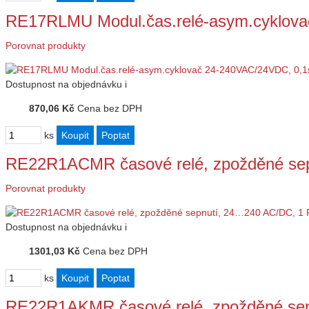
RE17RLMU Modul.čas.relé-asym.cyklov
Porovnat produkty
Dostupnost
na objednávku
i
870,06 Kč
Cena bez DPH
ks
RE22R1ACMR časové relé, zpožděné sep
Porovnat produkty
Dostupnost
na objednávku
i
1301,03 Kč
Cena bez DPH
ks
RE22R1AKMR časové relé, zpožděné sep