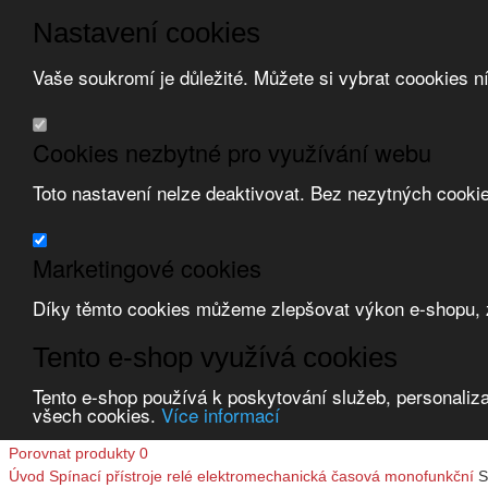
Nastavení cookies
Vaše soukromí je důležité. Můžete si vybrat coookies n
Přeskočit na hlavní obsah
/
Přeskočit na doplňující obsah
Obchodní podmínky
Cookies nezbytné pro využívání webu
Registrace
O nás
Toto nastavení nelze deaktivovat. Bez nezytných cooki
Kontakt
Marketingové cookies
Díky těmto cookies můžeme zlepšovat výkon e-shopu, zo
Tento e-shop využívá cookies
Zvolte měnu:
Tento e-shop používá k poskytování služeb, personaliza
všech cookies.
Více informací
Přihlásit uživatele
Porovnat produkty
0
Úvod
Spínací přístroje
relé elektromechanická
časová monofunkční
S