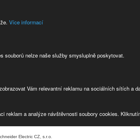
íže.
Více informací
es souborů nelze naše služby smysluplně poskytovat.
brazovat Vám relevantní reklamu na sociálních sítích a da
ci reklam a analýze návštěvnosti soubory cookies. Kliknutím
chneider Electric CZ, s.r.o.