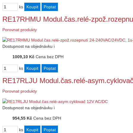
ks
RE17RHMU Modul.čas.relé-zpož.rozepn
Porovnat produkty
Dostupnost
na objednávku
i
1009,10 Kč
Cena bez DPH
ks
RE17RLJU Modul.čas.relé-asym.cyklova
Porovnat produkty
Dostupnost
na objednávku
i
954,55 Kč
Cena bez DPH
ks