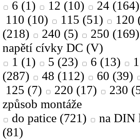
6
(1)
12
(10)
24
(164)
110
(10)
115
(51)
120
(218)
240
(5)
250
(169)
napětí cívky DC (V)
1
(1)
5
(23)
6
(13)
1
(287)
48
(112)
60
(39)
125
(7)
220
(17)
230
(5
způsob montáže
do patice
(721)
na DIN l
(81)