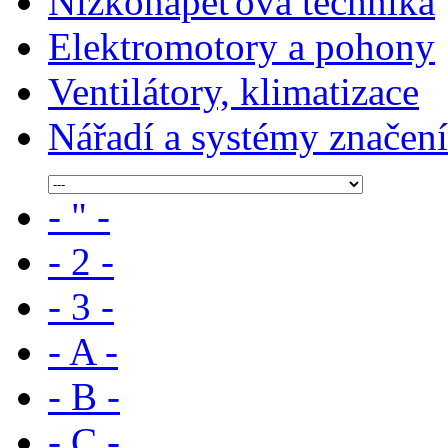
Nízkonapěťová technika
Elektromotory a pohony
Ventilátory, klimatizace
Nářadí a systémy značení
- " -
- 2 -
- 3 -
- A -
- B -
- C -