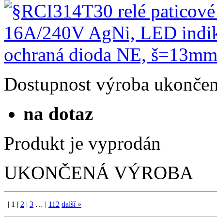
Dostupnost
výroba ukonče
na dotaz
Produkt je vyprodán
UKONČENÁ VÝROBA
|
1
|
2
|
3
…
|
112
další
»
|