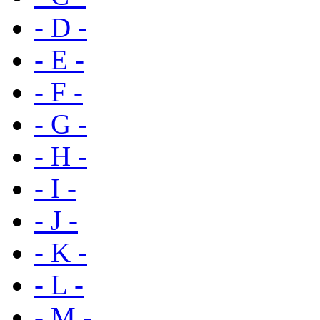
- D -
- E -
- F -
- G -
- H -
- I -
- J -
- K -
- L -
- M -