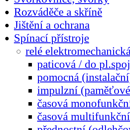
Rozváděče a skříně
Jištění a ochrana
Spínací přístroje
relé elektromechanick
paticová / do pl.spo
pomocná (instalační
impulzní (paměťové
časová monofunkčn
časová multifunkční
přednostní (odlehčo