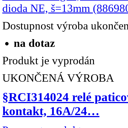
Dostupnost
výroba ukonče
na dotaz
Produkt je vyprodán
UKONČENÁ VÝROBA
§RCI314024 relé patico
kontakt, 16A/24…