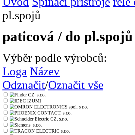
Úvod
Spínací přístroje
relé
pl.spojů
paticová / do pl.spojů
Výběr podle výrobců:
Loga
Název
Odznačit
/
Označit vše