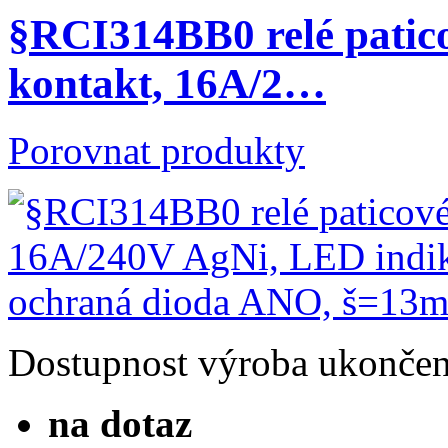
§RCI314BB0 relé patico
kontakt, 16A/2…
Porovnat produkty
Dostupnost
výroba ukonče
na dotaz