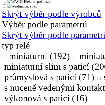
Skrýt výběr podle výrobců
Výběr podle parametrů
Skrýt výběr podle parametr
typ relé
miniaturní
(192)
miniatu
miniaturní slim s paticí
(20
průmyslová s paticí
(71)
s nuceně vedenými kontak
výkonová s paticí
(16)