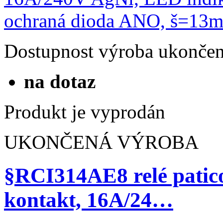
Dostupnost
výroba ukonče
na dotaz
Produkt je vyprodán
UKONČENÁ VÝROBA
§RCI314AE8 relé patic
kontakt, 16A/24…