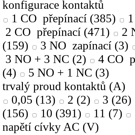
konfigurace kontaktů
1 CO přepínací
(385)
1
2 CO přepínací
(471)
2 
(159)
3 NO zapínací
(3)
3 NO + 3 NC
(2)
4 CO p
(4)
5 NO + 1 NC
(3)
trvalý proud kontaktů (A)
0,05
(13)
2
(2)
3
(26)
(156)
10
(391)
11
(7)
napětí cívky AC (V)