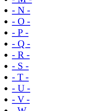
- N -
- O -
- P -
- Q -
- R -
- S -
- T -
- U -
- V -
- W -