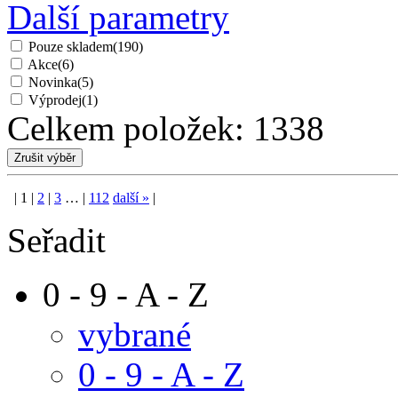
Další parametry
Pouze skladem
(190)
Akce
(6)
Novinka
(5)
Výprodej
(1)
Celkem položek:
1338
|
1
|
2
|
3
…
|
112
další
»
|
Seřadit
0 - 9 - A - Z
vybrané
0 - 9 - A - Z