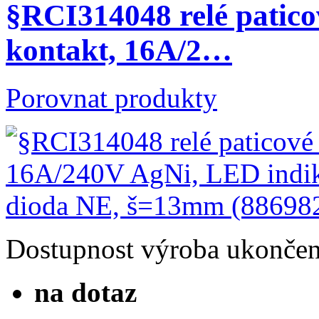
§RCI314048 relé patico
kontakt, 16A/2…
Porovnat produkty
Dostupnost
výroba ukonče
na dotaz