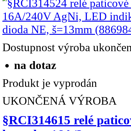
Dostupnost
výroba ukonče
na dotaz
Produkt je vyprodán
UKONČENÁ VÝROBA
§RCI314615 relé patico