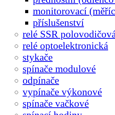
monitorovací (měřící
příslušenství
relé SSR polovodičov
relé optoelektronická
stykače
spínače modulové
odpínače
vypínače výkonové
spínače vačkové
spínací hodiny